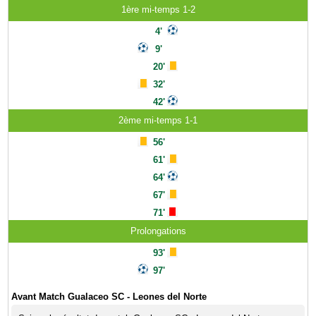
1ère mi-temps 1-2
4'
9'
20'
32'
42'
2ème mi-temps 1-1
56'
61'
64'
67'
71'
Prolongations
93'
97'
Avant Match Gualaceo SC - Leones del Norte