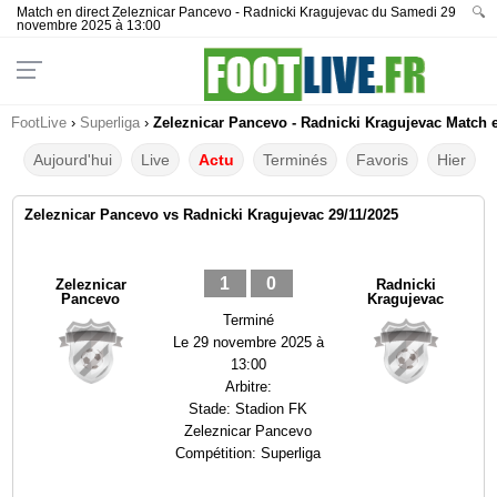
Match en direct Zeleznicar Pancevo - Radnicki Kragujevac du Samedi 29
🔍
novembre 2025 à 13:00
FootLive
›
Superliga
›
Zeleznicar Pancevo - Radnicki Kragujevac Match e
Aujourd'hui
Live
Actu
Terminés
Favoris
Hier
Zeleznicar Pancevo vs Radnicki Kragujevac 29/11/2025
1
0
Zeleznicar
Radnicki
Pancevo
Kragujevac
Terminé
Le
29 novembre 2025 à
13:00
Arbitre:
Stade:
Stadion FK
Zeleznicar Pancevo
Compétition:
Superliga