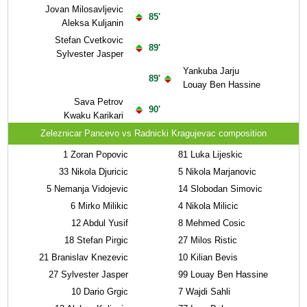
Jovan Milosavljevic
85'
Aleksa Kuljanin
Stefan Cvetkovic
89'
Sylvester Jasper
Yankuba Jarju
89'
Louay Ben Hassine
Sava Petrov
90'
Kwaku Karikari
Zeleznicar Pancevo vs Radnicki Kragujevac composition
1
Zoran Popovic
81
Luka Lijeskic
33
Nikola Djuricic
5
Nikola Marjanovic
5
Nemanja Vidojevic
14
Slobodan Simovic
6
Mirko Milikic
4
Nikola Milicic
12
Abdul Yusif
8
Mehmed Cosic
18
Stefan Pirgic
27
Milos Ristic
21
Branislav Knezevic
10
Kilian Bevis
27
Sylvester Jasper
99
Louay Ben Hassine
10
Dario Grgic
7
Wajdi Sahli