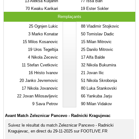
13
Aleksa Kuljanin
77
Issa Bah
70
Kwaku Karikari
19
Ester Sokler
Remplaçants
25
Ognjen Lukic
88
Vladimir Stojkovic
3
Marko Konatar
50
Tomislav Dadic
15
Milos Kosanovic
15
Milan Mitrovic
19
Uros Tegeltija
25
Danilo Mitrovic
4
Nikola Zecevic
17
Alfa Balde
11
Stefan Cvetkovic
32
Nikola Bukumira
16
Hristo Ivanov
21
Jovan Ilic
20
Janko Jevremovic
51
Nikola Skrobonja
17
Nikola Jovanovic
80
Luka Stankovski
22
Jovan Milosavljevic
66
Yankuba Jarju
9
Sava Petrov
90
Milan Vidakov
Avant Match Zeleznicar Pancevo - Radnicki Kragujevac
Suivez le résultat du match Zeleznicar Pancevo - Radnicki
Kragujevac, en direct du 29-11-2025 sur FOOTLIVE.FR