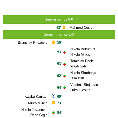
1ère mi-temps 0-0
42'
Mehmed Cosic
2ème mi-temps 1-0
Branislav Knezevic
50'
Nikola Bukumira
53'
Nikola Milicic
Tomislav Dadic
53'
Wajdi Sahli
Nikola Skrobonja
62'
Issa Bah
Vladimir Stojkovic
64'
Luka Lijeskic
Kwaku Karikari
69'
Mirko Milikic
73'
Nikola Jovanovic
84'
Dario Grgic