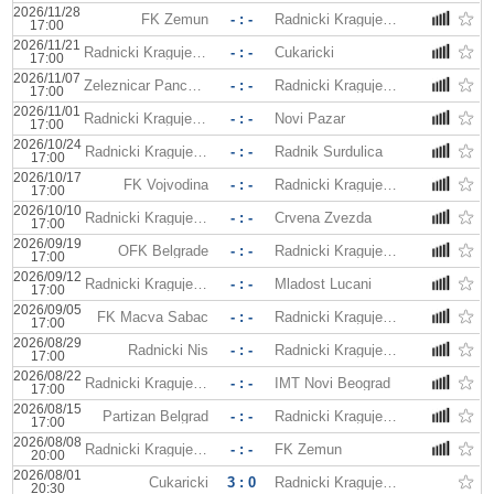
2026/11/28
FK Zemun
- : -
Radnicki Kragujevac
17:00
2026/11/21
Radnicki Kragujevac
- : -
Cukaricki
17:00
2026/11/07
Zeleznicar Pancevo
- : -
Radnicki Kragujevac
17:00
2026/11/01
Radnicki Kragujevac
- : -
Novi Pazar
17:00
2026/10/24
Radnicki Kragujevac
- : -
Radnik Surdulica
17:00
2026/10/17
FK Vojvodina
- : -
Radnicki Kragujevac
17:00
2026/10/10
Radnicki Kragujevac
- : -
Crvena Zvezda
17:00
2026/09/19
OFK Belgrade
- : -
Radnicki Kragujevac
17:00
2026/09/12
Radnicki Kragujevac
- : -
Mladost Lucani
17:00
2026/09/05
FK Macva Sabac
- : -
Radnicki Kragujevac
17:00
2026/08/29
Radnicki Nis
- : -
Radnicki Kragujevac
17:00
2026/08/22
Radnicki Kragujevac
- : -
IMT Novi Beograd
17:00
2026/08/15
Partizan Belgrad
- : -
Radnicki Kragujevac
17:00
2026/08/08
Radnicki Kragujevac
- : -
FK Zemun
20:00
2026/08/01
Cukaricki
3 : 0
Radnicki Kragujevac
20:30