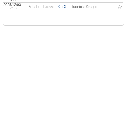
2025/12/03
Mladost Lucani
0 : 2
Radnicki Kragujevac
17:30