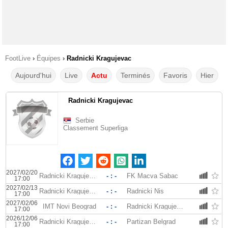
FootLive
›
Équipes
›
Radnicki Kragujevac
Aujourd'hui
Live
Actu
Terminés
Favoris
Hier
Radnicki Kragujevac
Serbie
Classement Superliga
2027/02/20
Radnicki Kragujevac
- : -
FK Macva Sabac
17:00
2027/02/13
Radnicki Kragujevac
- : -
Radnicki Nis
17:00
2027/02/06
IMT Novi Beograd
- : -
Radnicki Kragujevac
17:00
2026/12/06
Radnicki Kragujevac
- : -
Partizan Belgrad
17:00