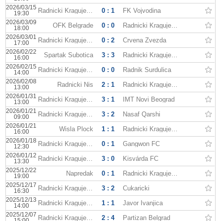
2026/03/15
Radnicki Kragujevac
0 : 1
FK Vojvodina
19:30
2026/03/09
OFK Belgrade
0 : 0
Radnicki Kragujevac
18:00
2026/03/01
Radnicki Kragujevac
0 : 2
Crvena Zvezda
17:00
2026/02/22
Spartak Subotica
3 : 3
Radnicki Kragujevac
16:00
2026/02/15
Radnicki Kragujevac
0 : 0
Radnik Surdulica
14:00
2026/02/08
Radnicki Nis
2 : 1
Radnicki Kragujevac
13:00
2026/01/31
Radnicki Kragujevac
3 : 1
IMT Novi Beograd
13:00
2026/01/21
Radnicki Kragujevac
3 : 2
Nasaf Qarshi
09:00
2026/01/21
Wisla Plock
1 : 1
Radnicki Kragujevac
16:00
2026/01/18
Radnicki Kragujevac
0 : 1
Gangwon FC
12:30
2026/01/12
Radnicki Kragujevac
3 : 0
Kisvárda FC
13:30
2025/12/22
Napredak
0 : 1
Radnicki Kragujevac
19:00
2025/12/17
Radnicki Kragujevac
3 : 2
Cukaricki
16:30
2025/12/13
Radnicki Kragujevac
1 : 1
Javor Ivanjica
14:00
2025/12/07
Radnicki Kragujevac
2 : 4
Partizan Belgrad
15:00