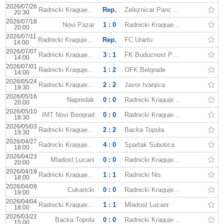
2026/07/26
Radnicki Kragujevac
Rep.
Zeleznicar Pancevo
20:30
2026/07/18
Novi Pazar
1 : 0
Radnicki Kragujevac
20:00
2026/07/11
Radnicki Kragujevac
Rep.
FC Urartu
14:00
2026/07/07
Radnicki Kragujevac
3 : 1
FK Buducnost Podgorica
14:00
2026/07/01
Radnicki Kragujevac
1 : 2
OFK Belgrade
14:00
2026/05/24
Radnicki Kragujevac
2 : 2
Javor Ivanjica
19:30
2026/05/16
Napredak
0 : 0
Radnicki Kragujevac
20:00
2026/05/10
IMT Novi Beograd
0 : 0
Radnicki Kragujevac
18:30
2026/05/03
Radnicki Kragujevac
2 : 2
Backa Topola
19:30
2026/04/27
Radnicki Kragujevac
4 : 0
Spartak Subotica
18:00
2026/04/23
Mladost Lucani
0 : 0
Radnicki Kragujevac
20:00
2026/04/19
Radnicki Kragujevac
1 : 1
Radnicki Nis
18:00
2026/04/09
Cukaricki
0 : 0
Radnicki Kragujevac
19:00
2026/04/04
Radnicki Kragujevac
1 : 1
Mladost Lucani
18:00
2026/03/22
Backa Topola
0 : 0
Radnicki Kragujevac
15:00