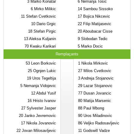
3
Marko Konatar
6
Nemanja Tosic
6
Mirko Milikic
14
Sambou Sissoko
11
Stefan Cvetkovic
17
Bojica Nikcevic
10
Dario Grgic
22
Filip Matijasevic
18
Stefan Pirgic
20
Aboubacar Cisse
13
Aleksa Kuljanin
9
Slobodan Tedic
70
Kwaku Karikari
5
Marko Docic
Remplaçants
53
Leon Borkovic
1
Nikola Mirkovic
25
Ognjen Lukic
27
Milos Cvetkovic
19
Uros Tegeltija
3
Andreja Stojanovic
5
Nemanja Vidojevic
29
Lazar Stojanovic
12
Abdul Yusif
77
Dusan Jovancic
16
Hristo Ivanov
80
Matija Marsenic
27
Sylvester Jasper
88
Paul Mbong
20
Janko Jevremovic
90
Uros Miladinovic
17
Nikola Jovanovic
86
Veljko Radosavljevic
22
Jovan Milosavljevic
11
Godswill Vadze