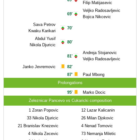
Filip Matijasevic
Veljko Radosavljevic
69'
Bojica Nikcevic
Sava Petrov
70'
Kwaku Karikari
Abdul Yusif
80'
Nikola Djuricic
Andreja Stojanovic
81'
Veljko Radosavljevic
Janko Jevremovic
82'
87'
Paul Mbong
Prolongations
95'
Marko Docic
Zeleznicar Pancevo vs Cukaricki composition
1
Zoran Popovic
12
Lazar Kalicanin
33
Nikola Djuricic
26
Milan Djokovic
21
Branislav Knezevic
4
Nenad Tomovic
4
Nikola Zecevic
73
Nemanja Miletic