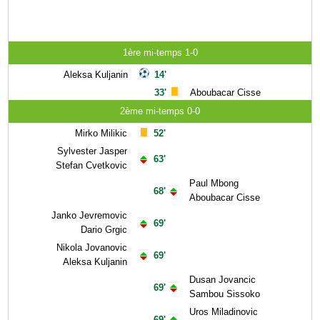
1ère mi-temps 1-0
Aleksa Kuljanin
14'
33'
Aboubacar Cisse
2ème mi-temps 0-0
Mirko Milikic
52'
Sylvester Jasper
63'
Stefan Cvetkovic
Paul Mbong
68'
Aboubacar Cisse
Janko Jevremovic
69'
Dario Grgic
Nikola Jovanovic
69'
Aleksa Kuljanin
Dusan Jovancic
69'
Sambou Sissoko
Uros Miladinovic
69'