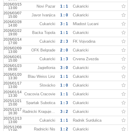
2026/03/15
Novi Pazar
1 : 1
Cukaricki
13:00
2026/03/07
Javor Ivanjica
1 : 0
Cukaricki
15:00
2026/02/28
Cukaricki
3 : 1
Mladost Lucani
14:00
2026/02/22
Backa Topola
1 : 1
Cukaricki
19:00
2026/02/14
Cukaricki
2 : 3
FK Vojvodina
17:00
2026/02/09
OFK Belgrade
2 : 0
Cukaricki
13:00
2026/02/01
Cukaricki
1 : 3
Crvena Zvezda
15:00
2026/01/23
Jagiellonia
3 : 0
Cukaricki
09:00
2026/01/20
Blau Weiss Linz
1 : 1
Cukaricki
13:30
2026/01/17
Slovácko
1 : 0
Cukaricki
13:00
2026/01/14
Cracovia Cracovie
1 : 1
Cukaricki
13:30
2025/12/21
Spartak Subotica
1 : 3
Cukaricki
15:00
2025/12/17
Radnicki Kragujevac
3 : 2
Cukaricki
16:30
2025/12/13
Cukaricki
1 : 1
Radnik Surdulica
13:00
2025/12/08
Radnicki Nis
1 : 2
Cukaricki
17:00