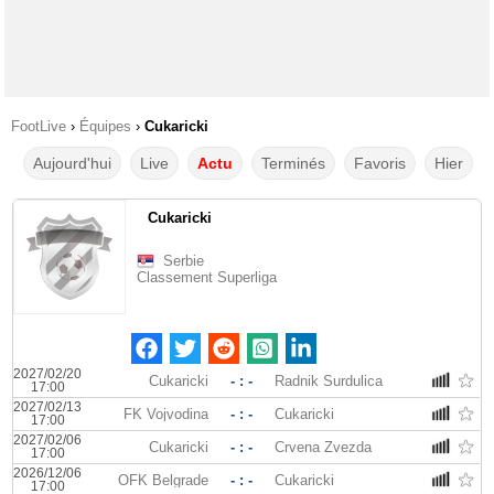
FootLive
›
Équipes
›
Cukaricki
Aujourd'hui
Live
Actu
Terminés
Favoris
Hier
Cukaricki
Serbie
Classement Superliga
2027/02/20
Cukaricki
- : -
Radnik Surdulica
17:00
2027/02/13
FK Vojvodina
- : -
Cukaricki
17:00
2027/02/06
Cukaricki
- : -
Crvena Zvezda
17:00
2026/12/06
OFK Belgrade
- : -
Cukaricki
17:00