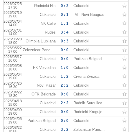
2026/07/25
Radnicki Nis
0 : 2
Cukaricki
17:30
2026/07/19
Cukaricki
0 : 1
IMT Novi Beograd
19:00
2026/07/04
NK Celje
1 : 1
Cukaricki
14:00
2026/07/01
Rudeš
3 : 4
Cukaricki
14:00
2026/06/28
Olimpija Ljubljana
0 : 3
Cukaricki
18:00
2026/05/22
Zeleznicar Pancevo
0 : 0
Cukaricki
17:00
2026/05/17
Cukaricki
0 : 0
Partizan Belgrad
16:00
2026/05/08
FK Vojvodina
1 : 0
Cukaricki
18:00
2026/05/04
Cukaricki
1 : 2
Crvena Zvezda
19:00
2026/04/26
Novi Pazar
2 : 2
Cukaricki
16:30
2026/04/22
OFK Belgrade
0 : 0
Cukaricki
18:30
2026/04/18
Cukaricki
2 : 2
Radnik Surdulica
15:00
2026/04/09
Cukaricki
0 : 0
Radnicki Kragujevac
19:00
2026/04/05
Partizan Belgrad
0 : 0
Cukaricki
19:00
2026/03/22
Cukaricki
3 : 2
Zeleznicar Pancevo
16:00