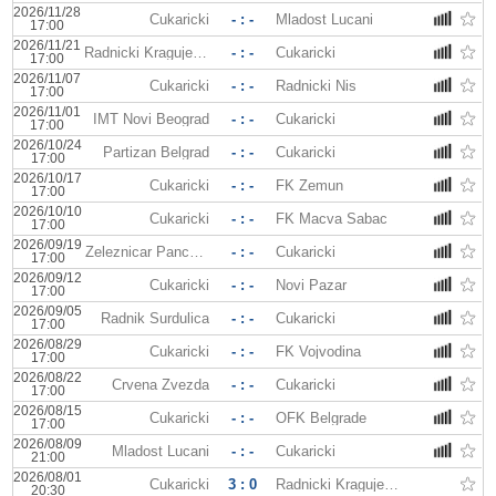
2026/11/28
Cukaricki
- : -
Mladost Lucani
17:00
2026/11/21
Radnicki Kragujevac
- : -
Cukaricki
17:00
2026/11/07
Cukaricki
- : -
Radnicki Nis
17:00
2026/11/01
IMT Novi Beograd
- : -
Cukaricki
17:00
2026/10/24
Partizan Belgrad
- : -
Cukaricki
17:00
2026/10/17
Cukaricki
- : -
FK Zemun
17:00
2026/10/10
Cukaricki
- : -
FK Macva Sabac
17:00
2026/09/19
Zeleznicar Pancevo
- : -
Cukaricki
17:00
2026/09/12
Cukaricki
- : -
Novi Pazar
17:00
2026/09/05
Radnik Surdulica
- : -
Cukaricki
17:00
2026/08/29
Cukaricki
- : -
FK Vojvodina
17:00
2026/08/22
Crvena Zvezda
- : -
Cukaricki
17:00
2026/08/15
Cukaricki
- : -
OFK Belgrade
17:00
2026/08/09
Mladost Lucani
- : -
Cukaricki
21:00
2026/08/01
Cukaricki
3 : 0
Radnicki Kragujevac
20:30