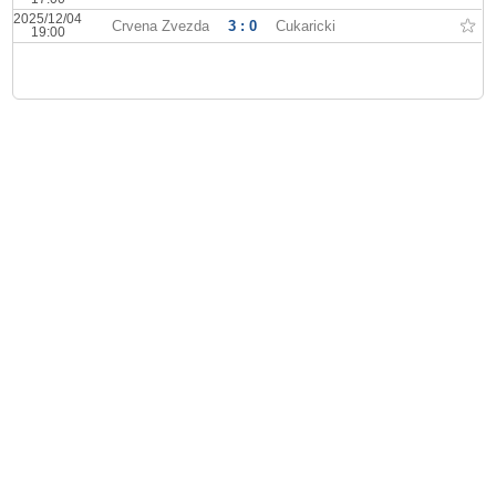
2025/12/04
Crvena Zvezda
3 : 0
Cukaricki
19:00