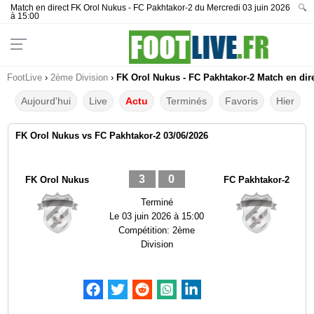
Match en direct FK Orol Nukus - FC Pakhtakor-2 du Mercredi 03 juin 2026
🔍
à 15:00
FootLive
›
2ème Division
›
FK Orol Nukus - FC Pakhtakor-2 Match en dire
Aujourd'hui
Live
Actu
Terminés
Favoris
Hier
FK Orol Nukus vs FC Pakhtakor-2 03/06/2026
3
0
FK Orol Nukus
FC Pakhtakor-2
Terminé
Le
03 juin 2026 à 15:00
Compétition:
2ème
Division