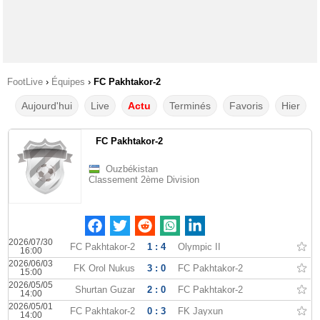
FootLive
›
Équipes
›
FC Pakhtakor-2
Aujourd'hui
Live
Actu
Terminés
Favoris
Hier
FC Pakhtakor-2
Ouzbékistan
Classement 2ème Division
2026/07/30
FC Pakhtakor-2
1 : 4
Olympic II
16:00
2026/06/03
FK Orol Nukus
3 : 0
FC Pakhtakor-2
15:00
2026/05/05
Shurtan Guzar
2 : 0
FC Pakhtakor-2
14:00
2026/05/01
FC Pakhtakor-2
0 : 3
FK Jayxun
14:00