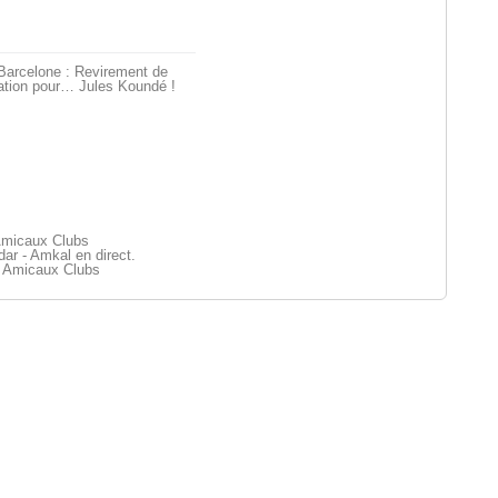
Barcelone : Revirement de
ation pour… Jules Koundé !
Amicaux Clubs
r - Amkal en direct.
 Amicaux Clubs