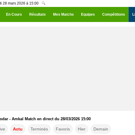
di 28 mars 2026 à 15:00
🔍
En Cours
Résultats
Mes Matchs
Equipes
Compétitions
L
dar - Amkal Match en direct du 28/03/2026 15:00
ive
Actu
Terminés
Favoris
Hier
Demain