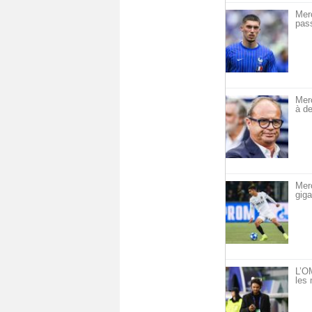
Mer
pass
Mer
à de
Mer
giga
L’OM
les 