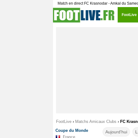
Match en direct FC Krasnodar - Amkal du Same
FootLive
FootLive
›
Matchs Amicaux Clubs
›
FC Krasno
Coupe du Monde
Aujourd'hui
L
France