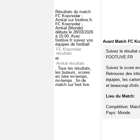
Résultats du match
FC Krasnodar -
Amkal sur footlive.fr.
FC Krasnodar -
Amkal (Monde)
débute le 28/03/2026
à 15:00. Avec
footlive.fr suivez vos
Avant Match FC Kr
équipes de football
FC Krasnodar
Suivez le résultat
résultats
FOOTLIVE.FR
et
Amkal résultats
Suivez le score en
. Tous les résultats,
les buteurs, scores
Retrouvez des info
en 1ère mi-temps,
équipes, les carto
mi-temps , fin de
match sur foot live.
et beaucoup d'info 
Lieu du Match:
Compétition: Matc
Pays: Monde.