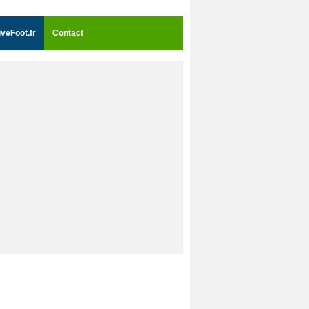
iveFoot.fr
Contact