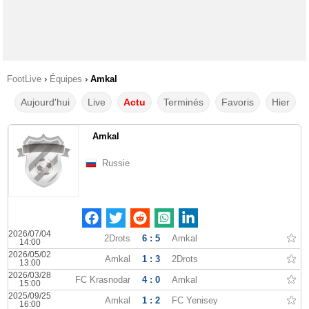
FootLive
›
Équipes
›
Amkal
Aujourd'hui
Live
Actu
Terminés
Favoris
Hier
Amkal
Russie
2026/07/04
2Drots
6 : 5
Amkal
14:00
2026/05/02
Amkal
1 : 3
2Drots
13:00
2026/03/28
FC Krasnodar
4 : 0
Amkal
15:00
2025/09/25
Amkal
1 : 2
FC Yenisey
16:00