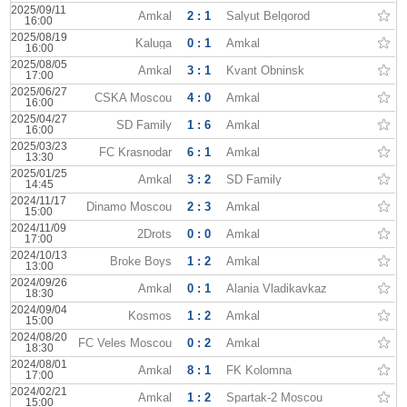
2025/09/11
Amkal
2 : 1
Salyut Belgorod
16:00
2025/08/19
Kaluga
0 : 1
Amkal
16:00
2025/08/05
Amkal
3 : 1
Kvant Obninsk
17:00
2025/06/27
CSKA Moscou
4 : 0
Amkal
16:00
2025/04/27
SD Family
1 : 6
Amkal
16:00
2025/03/23
FC Krasnodar
6 : 1
Amkal
13:30
2025/01/25
Amkal
3 : 2
SD Family
14:45
2024/11/17
Dinamo Moscou
2 : 3
Amkal
15:00
2024/11/09
2Drots
0 : 0
Amkal
17:00
2024/10/13
Broke Boys
1 : 2
Amkal
13:00
2024/09/26
Amkal
0 : 1
Alania Vladikavkaz
18:30
2024/09/04
Kosmos
1 : 2
Amkal
15:00
2024/08/20
FC Veles Moscou
0 : 2
Amkal
18:30
2024/08/01
Amkal
8 : 1
FK Kolomna
17:00
2024/02/21
Amkal
1 : 2
Spartak-2 Moscou
15:00