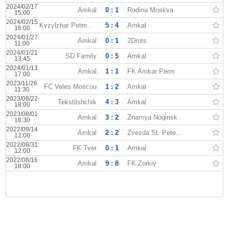
2024/02/17
Amkal
0 : 1
Rodina Moskva
15:00
2024/02/15
Kyzylzhar Petropavlovsk
5 : 4
Amkal
15:00
2024/01/27
Amkal
0 : 1
2Drots
11:00
2024/01/21
SD Family
0 : 5
Amkal
13:45
2024/01/13
Amkal
1 : 1
FK Amkar Perm
17:00
2023/11/26
FC Veles Moscou
1 : 2
Amkal
11:30
2023/08/22
Tekstilshchik
4 : 3
Amkal
18:00
2023/08/01
Amkal
3 : 2
Znamya Noginsk
18:30
2022/09/14
Amkal
2 : 2
Zvezda St. Petersburg
12:00
2022/08/31
FK Tver
0 : 1
Amkal
12:00
2022/08/16
Amkal
9 : 8
FK Zorkiy
18:00