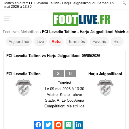
Match en direct FCI Levadia Tallinn - Harju Jalgpallikool du Samedi 09
🔍
mai 2026 à 13:30
FootLive
›
Meistriliiga
›
FCI Levadia Tallinn - Harju Jalgpallikool Match e
Aujourd'hui
Live
Actu
Terminés
Favoris
Hier
FCI Levadia Tallinn vs Harju Jalgpallikool 09/05/2026
3
0
FCI Levadia Tallinn
Harju Jalgpallikool
Terminé
Le
09 mai 2026 à 13:30
Arbitre:
Kristo Tohver
Stade:
A. Le Coq Arena
Compétition:
Meistriliiga