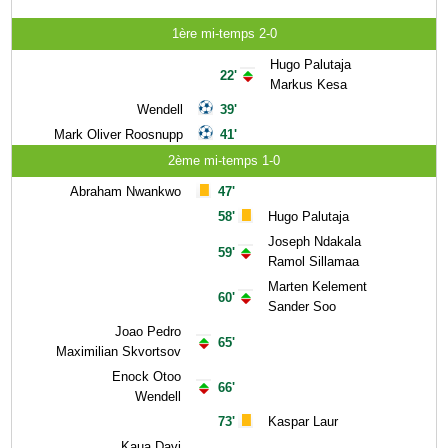
1ère mi-temps 2-0
Hugo Palutaja
22'
Markus Kesa
Wendell
39'
Mark Oliver Roosnupp
41'
2ème mi-temps 1-0
Abraham Nwankwo
47'
58'
Hugo Palutaja
Joseph Ndakala
59'
Ramol Sillamaa
Marten Kelement
60'
Sander Soo
Joao Pedro
65'
Maximilian Skvortsov
Enock Otoo
66'
Wendell
73'
Kaspar Laur
Kaua Davi