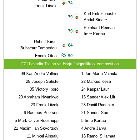
74'
Frank Liivak
Karl-Erik Ennuste
79'
Abdul Binate
Reinhard Reimaa
79'
Imre Kartau
Robert Kirss
84'
Bubacarr Tambedou
Enock Otoo
90'
FCI Levadia Tallinn vs Harju Jalgpallikool composition
99
Karl Andre Vallner
1
Jan Martti Vainula
29
Joseph Saliste
22
Markus Kesa
35
Victory Iboro
24
Kaspar Laur
20
Abraham Nwankwo
15
Sander Alex Liit
23
Frank Liivak
23
Daniil Rudenko
6
Rasmus Peetson
21
Sander Soo
5
Mark Oliver Roosnupp
5
Imre Kartau
21
Maximilian Skvortsov
4
Andre Jarva
11
Mihkel Ainsalu
13
Ramol Sillamaa