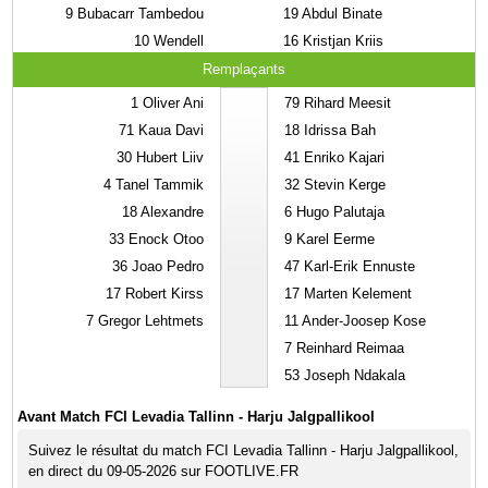
9
Bubacarr Tambedou
19
Abdul Binate
10
Wendell
16
Kristjan Kriis
Remplaçants
1
Oliver Ani
79
Rihard Meesit
71
Kaua Davi
18
Idrissa Bah
30
Hubert Liiv
41
Enriko Kajari
4
Tanel Tammik
32
Stevin Kerge
18
Alexandre
6
Hugo Palutaja
33
Enock Otoo
9
Karel Eerme
36
Joao Pedro
47
Karl-Erik Ennuste
17
Robert Kirss
17
Marten Kelement
7
Gregor Lehtmets
11
Ander-Joosep Kose
7
Reinhard Reimaa
53
Joseph Ndakala
Avant Match FCI Levadia Tallinn - Harju Jalgpallikool
Suivez le résultat du match FCI Levadia Tallinn - Harju Jalgpallikool,
en direct du 09-05-2026 sur FOOTLIVE.FR