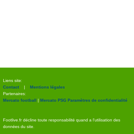
Liens site:
Contact
|
Mentions légales
Partenaires:
Mercato football
|
Mercato PSG
Paramètres de confidentialité
Footlive.fr décline toute responsabilité quand a l'utilisation des
données du site.