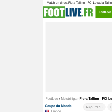
Match en direct Flora Tallinn - FCI Levadia Tall
FootLive
FootLive
›
Meistriliiga
›
Flora Tallinn - FCI L
Coupe du Monde
Aujourd'hui
L
France