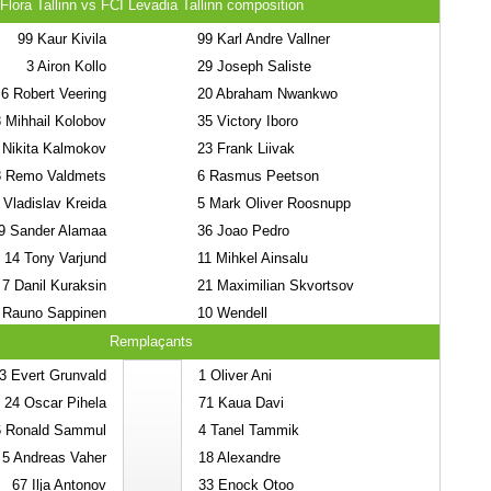
Flora Tallinn vs FCI Levadia Tallinn composition
99
Kaur Kivila
99
Karl Andre Vallner
3
Airon Kollo
29
Joseph Saliste
6
Robert Veering
20
Abraham Nwankwo
3
Mihhail Kolobov
35
Victory Iboro
Nikita Kalmokov
23
Frank Liivak
8
Remo Valdmets
6
Rasmus Peetson
Vladislav Kreida
5
Mark Oliver Roosnupp
9
Sander Alamaa
36
Joao Pedro
14
Tony Varjund
11
Mihkel Ainsalu
7
Danil Kuraksin
21
Maximilian Skvortsov
Rauno Sappinen
10
Wendell
Remplaçants
3
Evert Grunvald
1
Oliver Ani
24
Oscar Pihela
71
Kaua Davi
6
Ronald Sammul
4
Tanel Tammik
5
Andreas Vaher
18
Alexandre
67
Ilja Antonov
33
Enock Otoo