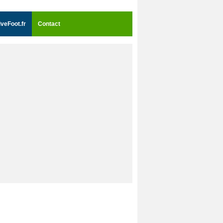
iveFoot.fr
Contact