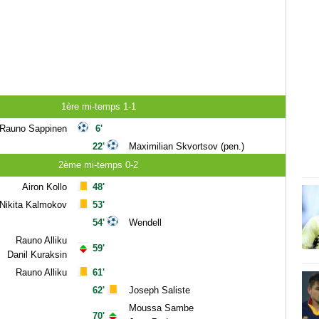
1ère mi-temps 1-1
Rauno Sappinen
6'
22'
Maximilian Skvortsov (pen.)
2ème mi-temps 0-2
Airon Kollo
48'
Nikita Kalmokov
53'
54'
Wendell
Rauno Alliku
59'
Danil Kuraksin
Rauno Alliku
61'
62'
Joseph Saliste
Moussa Sambe
70'