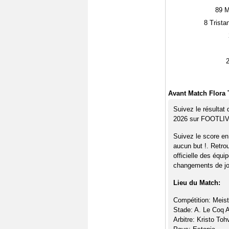
89
Ma
8
Trista
Avant Match Flora T
Suivez le résultat 
2026 sur FOOTLI
Suivez le score en 
aucun but !. Retro
officielle des équi
changements de jou
Lieu du Match:
Compétition: Meistr
Stade: A. Le Coq 
Arbitre: Kristo Toh