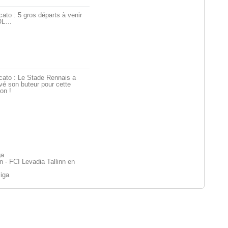
ato : 5 gros départs à venir
’OL…
cato : Le Stade Rennais a
vé son buteur pour cette
on !
ga
n - FCI Levadia Tallinn en
iiga