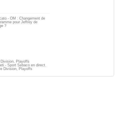
cato - OM : Changement de
gramme pour Jeffrey de
ge ?
Division, Playoffs
ti - Sport Sebaco en direct.
e Division, Playoffs