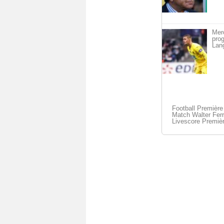
Mer
pro
Lan
Football Première 
Match Walter Ferre
Livescore Premièr