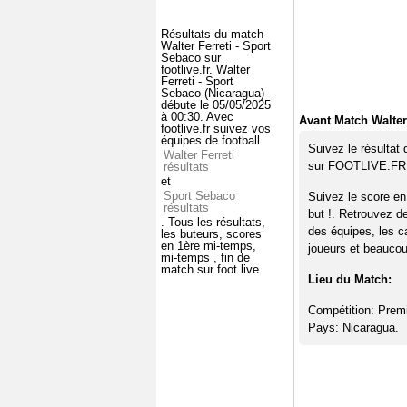
Résultats du match
Walter Ferreti - Sport
Sebaco sur
footlive.fr. Walter
Ferreti - Sport
Sebaco (Nicaragua)
débute le 05/05/2025
à 00:30. Avec
Avant Match Walter
footlive.fr suivez vos
équipes de football
Suivez le résultat
Walter Ferreti
sur FOOTLIVE.FR
résultats
et
Sport Sebaco
Suivez le score en
résultats
but !. Retrouvez d
. Tous les résultats,
des équipes, les c
les buteurs, scores
en 1ère mi-temps,
joueurs et beaucoup
mi-temps , fin de
match sur foot live.
Lieu du Match:
Compétition: Premi
Pays: Nicaragua.