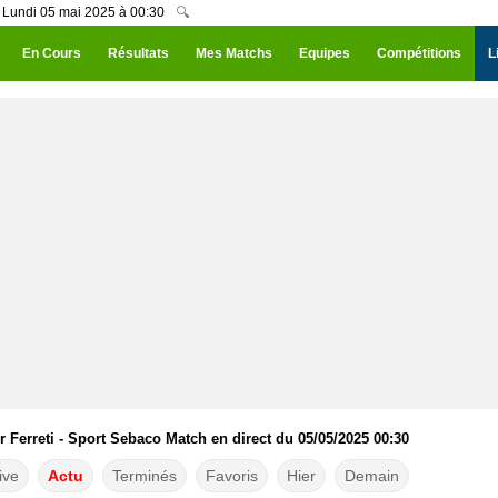
u Lundi 05 mai 2025 à 00:30
🔍
En Cours
Résultats
Mes Matchs
Equipes
Compétitions
L
r Ferreti - Sport Sebaco Match en direct du 05/05/2025 00:30
ive
Actu
Terminés
Favoris
Hier
Demain