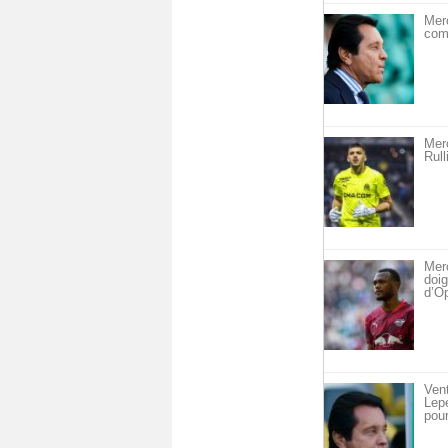
Merc
com
Merc
Rull
Merc
doig
d’O
Vent
Lepe
pour