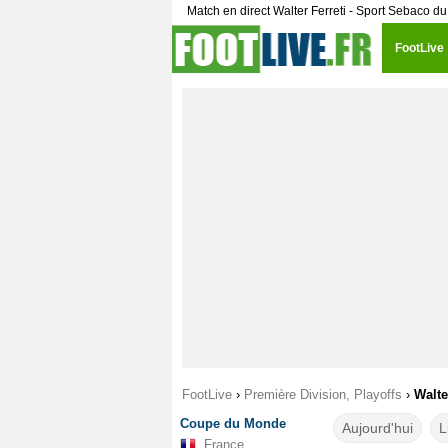
Match en direct Walter Ferreti - Sport Sebaco d
FootLive
FootLive
›
Première Division, Playoffs
›
Walte
Coupe du Monde
Aujourd'hui
L
France