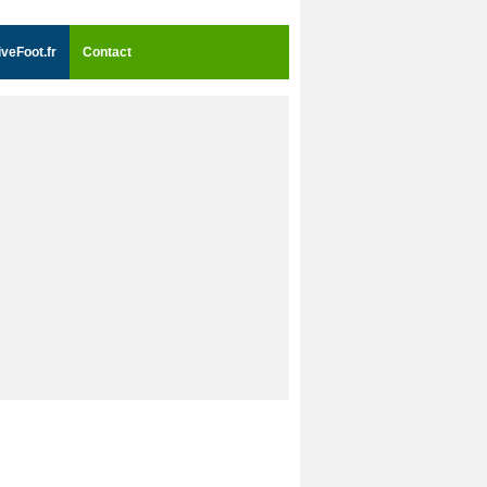
iveFoot.fr
Contact