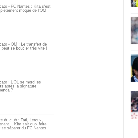
ato - FC Nantes : Kita s’est
plètement moqué de l’OM !
ato - OM : Le transfert de
i peut se boucler très vite !
ato : L’OL se mord les
ts après la signature
penda ?
e du club : Tati, Leroux,
nant… Kita sait quoi faire
 se séparer du FC Nantes !