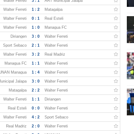
Walter Ferreti
3 : 1
ART Municipal Jalapa
Walter Ferreti
1 : 2
Matagalpa
Walter Ferreti
0 : 1
Real Esteli
Walter Ferreti
1 : 0
Managua FC
Diriangen
3 : 0
Walter Ferreti
Sport Sebaco
2 : 1
Walter Ferreti
Walter Ferreti
3 : 2
Real Madriz
Managua FC
1 : 1
Walter Ferreti
UNAN Managua
1 : 4
Walter Ferreti
unicipal Jalapa
3 : 0
Walter Ferreti
Matagalpa
2 : 2
Walter Ferreti
Walter Ferreti
1 : 1
Diriangen
Real Esteli
0 : 0
Walter Ferreti
Walter Ferreti
4 : 2
Sport Sebaco
Real Madriz
2 : 0
Walter Ferreti