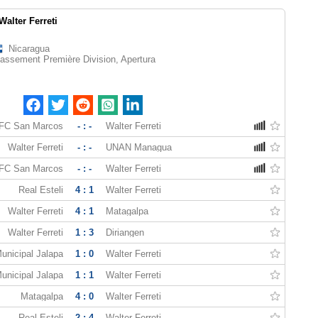
Walter Ferreti
Nicaragua
assement Première Division, Apertura
FC San Marcos
- : -
Walter Ferreti
Walter Ferreti
- : -
UNAN Managua
FC San Marcos
- : -
Walter Ferreti
Real Esteli
4 : 1
Walter Ferreti
Walter Ferreti
4 : 1
Matagalpa
Walter Ferreti
1 : 3
Diriangen
unicipal Jalapa
1 : 0
Walter Ferreti
unicipal Jalapa
1 : 1
Walter Ferreti
Matagalpa
4 : 0
Walter Ferreti
Real Esteli
2 : 4
Walter Ferreti