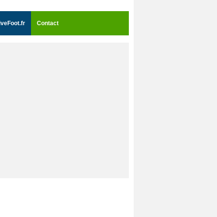
iveFoot.fr
Contact