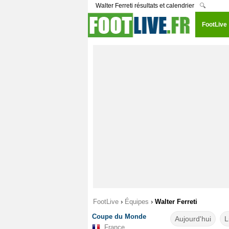
Walter Ferreti résultats et calendrier
🔍
FootLive
FootLive
›
Équipes
›
Walter Ferreti
Coupe du Monde
Aujourd'hui
L
France