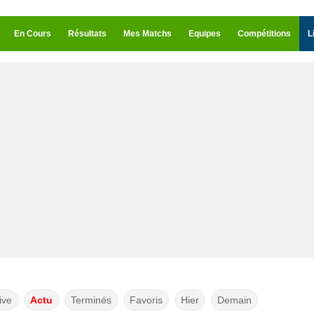
En Cours
Résultats
Mes Matchs
Equipes
Compétitions
L
ive
Actu
Terminés
Favoris
Hier
Demain