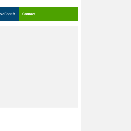
iveFoot.fr
Contact