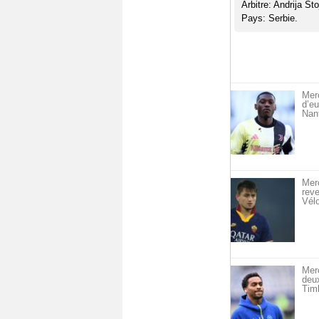
Arbitre: Andrija St
Pays: Serbie.
Merc
d’eu
Nan
Merc
reve
Vél
Mer
deu
Timb