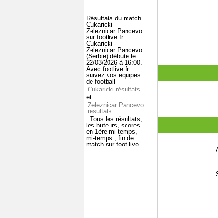
Résultats du match
Cukaricki -
Zeleznicar Pancevo
sur footlive.fr.
Cukaricki -
Zeleznicar Pancevo
(Serbie) débute le
22/03/2026 à 16:00.
Avec footlive.fr
suivez vos équipes
de football
Cukaricki résultats
et
Zeleznicar Pancevo
résultats
. Tous les résultats,
les buteurs, scores
en 1ère mi-temps,
mi-temps , fin de
match sur foot live.