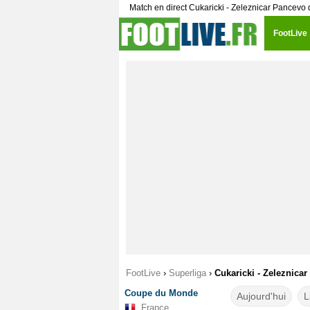
Match en direct Cukaricki - Zeleznicar Pancev
FootLive
FootLive
›
Superliga
›
Cukaricki - Zeleznicar
Coupe du Monde
Aujourd'hui
L
France