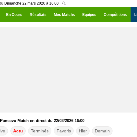
o du Dimanche 22 mars 2026 à 16:00
🔍
En Cours
Résultats
Mes Matchs
Equipes
Compétitions
L
 Pancevo Match en direct du 22/03/2026 16:00
ive
Actu
Terminés
Favoris
Hier
Demain