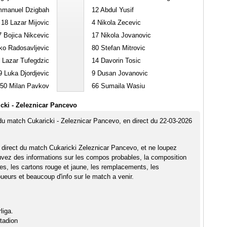
manuel Dzigbah
12
Abdul Yusif
18
Lazar Mijovic
4
Nikola Zecevic
7
Bojica Nikcevic
17
Nikola Jovanovic
ko Radosavljevic
80
Stefan Mitrovic
Lazar Tufegdzic
14
Davorin Tosic
9
Luka Djordjevic
9
Dusan Jovanovic
50
Milan Pavkov
66
Sumaila Wasiu
cki - Zeleznicar Pancevo
 du match Cukaricki - Zeleznicar Pancevo, en direct du 22-03-2026
 direct du match Cukaricki Zeleznicar Pancevo, et ne loupez
uvez des informations sur les compos probables, la composition
pes, les cartons rouge et jaune, les remplacements, les
eurs et beaucoup d'info sur le match a venir.
liga.
tadion