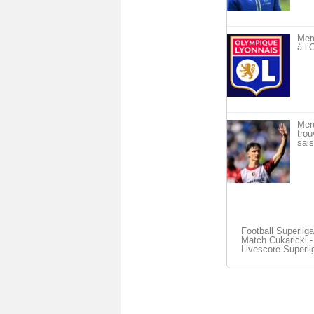
Merc
à l
Mer
trou
sais
Football Superliga
Match Cukaricki -
Livescore Superli