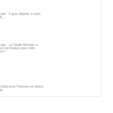
ato : 5 gros départs à venir
’OL…
cato : Le Stade Rennais a
vé son buteur pour cette
on !
 Zeleznicar Pancevo en direct.
ga