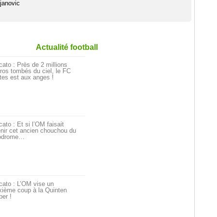
ojanovic
Actualité football
ato : Près de 2 millions
ros tombés du ciel, le FC
tes est aux anges !
ato : Et si l’OM faisait
nir cet ancien chouchou du
odrome…
cato : L’OM vise un
xième coup à la Quinten
er !