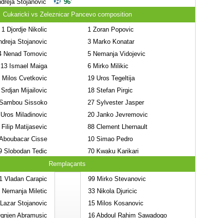
dreja Stojanovic
96'
Cukaricki vs Zeleznicar Pancevo composition
1
Djordje Nikolic
1
Zoran Popovic
dreja Stojanovic
3
Marko Konatar
4
Nenad Tomovic
5
Nemanja Vidojevic
13
Ismael Maiga
6
Mirko Milikic
Milos Cvetkovic
19
Uros Tegeltija
Srdjan Mijailovic
18
Stefan Pirgic
Sambou Sissoko
27
Sylvester Jasper
Uros Miladinovic
20
Janko Jevremovic
Filip Matijasevic
88
Clement Lhernault
Aboubacar Cisse
10
Simao Pedro
9
Slobodan Tedic
70
Kwaku Karikari
Remplaçants
1
Vladan Carapic
99
Mirko Stevanovic
Nemanja Miletic
33
Nikola Djuricic
Lazar Stojanovic
15
Milos Kosanovic
gnjen Abramusic
16
Abdoul Rahim Sawadogo