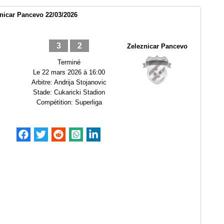
znicar Pancevo 22/03/2026
3
2
Zeleznicar Pancevo
Terminé
Le
22 mars 2026 à 16:00
Arbitre:
Andrija Stojanovic
Stade:
Cukaricki Stadion
Compétition:
Superliga