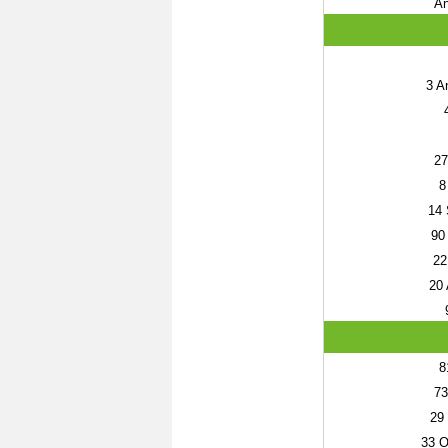
An
3
An
27
8
14
90
22
20
8
73
29
33
O