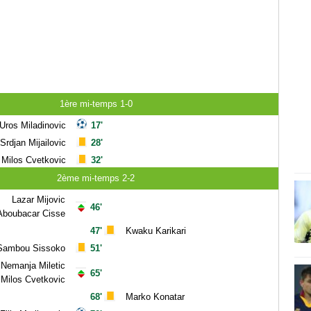
1ère mi-temps 1-0
Uros Miladinovic
17'
Srdjan Mijailovic
28'
Milos Cvetkovic
32'
2ème mi-temps 2-2
Lazar Mijovic
46'
Aboubacar Cisse
47'
Kwaku Karikari
Sambou Sissoko
51'
Nemanja Miletic
65'
Milos Cvetkovic
68'
Marko Konatar