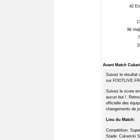
42
Em
1
86
Velj
7
1
Avant Match Cukari
Suivez le résultat
sur FOOTLIVE.FR
Suivez le score en
aucun but !. Retro
officielle des équi
changements de jou
Lieu du Match:
Compétition: Super
Stade: Cukaricki S