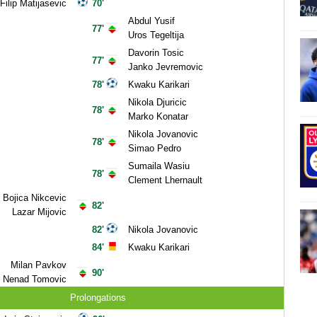
Filip Matijasevic
70'
Abdul Yusif
77'
Uros Tegeltija
Davorin Tosic
77'
Janko Jevremovic
78'
Kwaku Karikari
Nikola Djuricic
78'
Marko Konatar
Nikola Jovanovic
78'
Simao Pedro
Sumaila Wasiu
78'
Clement Lhernault
Bojica Nikcevic
82'
Lazar Mijovic
82'
Nikola Jovanovic
84'
Kwaku Karikari
Milan Pavkov
90'
Nenad Tomovic
Prolongations