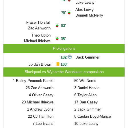
Luke Leahy
Alex Lowry
75'
Donnell McNeilly
Fraser Horsfall
83'
Zac Ashworth
Theo Upton
90'
Michael Ihiekwe
Prolongations
102'
Jack Grimmer
Jordan Brown
103'
Blackpool vs Wycombe Wanderers composition
1
Bailey Peacock-Farrell
50
Will Norris
26
Zac Ashworth
3
Daniel Harvie
4
Oliver Casey
6
Taylor Allen
20
Michael Ihiekwe
17
Dan Casey
2
Andrew Lyons
2
Jack Grimmer
22
CJ Hamilton
8
Caolan Boyd-Munce
7
Lee Evans
10
Luke Leahy