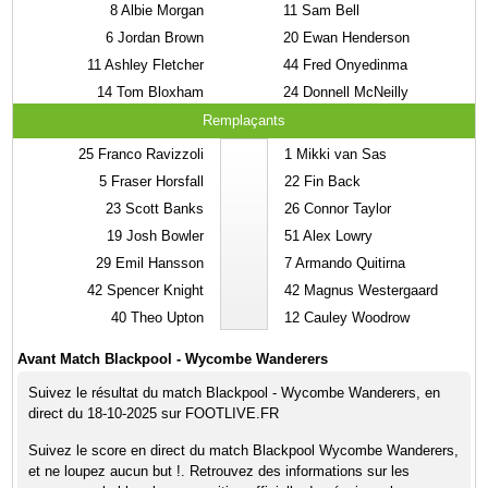
8
Albie Morgan
11
Sam Bell
6
Jordan Brown
20
Ewan Henderson
11
Ashley Fletcher
44
Fred Onyedinma
14
Tom Bloxham
24
Donnell McNeilly
Remplaçants
25
Franco Ravizzoli
1
Mikki van Sas
5
Fraser Horsfall
22
Fin Back
23
Scott Banks
26
Connor Taylor
19
Josh Bowler
51
Alex Lowry
29
Emil Hansson
7
Armando Quitirna
42
Spencer Knight
42
Magnus Westergaard
40
Theo Upton
12
Cauley Woodrow
Avant Match Blackpool - Wycombe Wanderers
Suivez le résultat du match Blackpool - Wycombe Wanderers, en
direct du 18-10-2025 sur FOOTLIVE.FR
Suivez le score en direct du match Blackpool Wycombe Wanderers,
et ne loupez aucun but !. Retrouvez des informations sur les