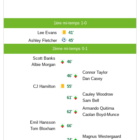
1ère mi-temps 1-0
Lee Evans
41'
Ashley Fletcher
45'
2ème mi-temps 0-1
Scott Banks
46'
Albie Morgan
Connor Taylor
46'
Dan Casey
CJ Hamilton
55'
Cauley Woodrow
61'
Sam Bell
Armando Quitirna
62'
Caolan Boyd-Munce
Emil Hansson
66'
Tom Bloxham
Magnus Westergaard
74'