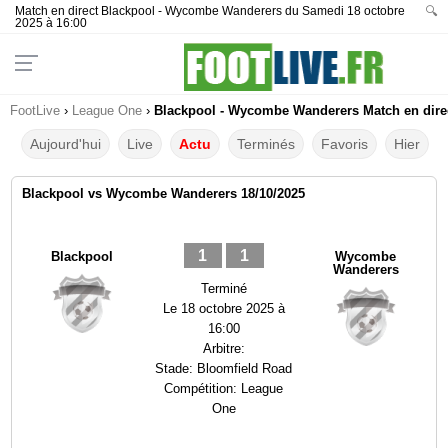
Match en direct Blackpool - Wycombe Wanderers du Samedi 18 octobre
🔍
2025 à 16:00
FootLive
›
League One
›
Blackpool - Wycombe Wanderers Match en direc
Aujourd'hui
Live
Actu
Terminés
Favoris
Hier
Blackpool vs Wycombe Wanderers 18/10/2025
1
1
Blackpool
Wycombe
Wanderers
Terminé
Le
18 octobre 2025 à
16:00
Arbitre:
Stade:
Bloomfield Road
Compétition:
League
One