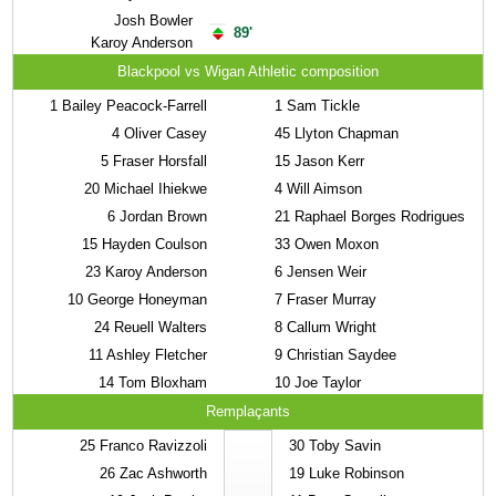
Josh Bowler
89'
Karoy Anderson
Blackpool vs Wigan Athletic composition
1
Bailey Peacock-Farrell
1
Sam Tickle
4
Oliver Casey
45
Llyton Chapman
5
Fraser Horsfall
15
Jason Kerr
20
Michael Ihiekwe
4
Will Aimson
6
Jordan Brown
21
Raphael Borges Rodrigues
15
Hayden Coulson
33
Owen Moxon
23
Karoy Anderson
6
Jensen Weir
10
George Honeyman
7
Fraser Murray
24
Reuell Walters
8
Callum Wright
11
Ashley Fletcher
9
Christian Saydee
14
Tom Bloxham
10
Joe Taylor
Remplaçants
25
Franco Ravizzoli
30
Toby Savin
26
Zac Ashworth
19
Luke Robinson