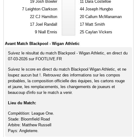
19
Josh Bowler
11
Dara Costelloe
7
Leighton Clarkson
44
Joseph Hungbo
22
CJ Hamilton
20
Callum McManaman
17
Joel Randall
17
Matt Smith
9
Niall Ennis
25
Caylan Vickers
Avant Match Blackpool - Wigan Athletic
Suivez le résultat du match Blackpool - Wigan Athletic, en direct du
07-03-2026 sur FOOTLIVE.FR
Suivez le score en direct du match Blackpool Wigan Athletic, et ne
loupez aucun but !. Retrouvez des informations sur les compos
probables, la composition officielle des équipes, les cartons rouge
et jaune, les remplacements, les changements de joueurs et
beaucoup d'info sur le match a venir.
Lieu du Match:
Compétition: League One.
Stade: Bloomfield Road
Arbitre: Matthew Russell
Pays: Angleterre.