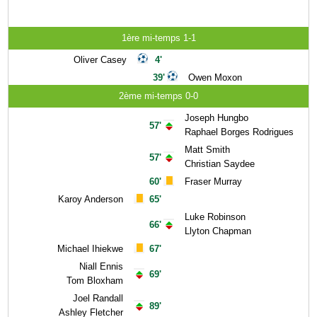
1ère mi-temps 1-1
Oliver Casey
4'
39'
Owen Moxon
2ème mi-temps 0-0
Joseph Hungbo
57'
Raphael Borges Rodrigues
Matt Smith
57'
Christian Saydee
60'
Fraser Murray
Karoy Anderson
65'
Luke Robinson
66'
Llyton Chapman
Michael Ihiekwe
67'
Niall Ennis
69'
Tom Bloxham
Joel Randall
89'
Ashley Fletcher