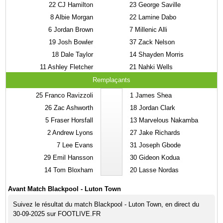
22
CJ Hamilton
23
George Saville
8
Albie Morgan
22
Lamine Dabo
6
Jordan Brown
7
Millenic Alli
19
Josh Bowler
37
Zack Nelson
18
Dale Taylor
14
Shayden Morris
11
Ashley Fletcher
21
Nahki Wells
Remplaçants
25
Franco Ravizzoli
1
James Shea
26
Zac Ashworth
18
Jordan Clark
5
Fraser Horsfall
13
Marvelous Nakamba
2
Andrew Lyons
27
Jake Richards
7
Lee Evans
31
Joseph Gbode
29
Emil Hansson
30
Gideon Kodua
14
Tom Bloxham
20
Lasse Nordas
Avant Match Blackpool - Luton Town
Suivez le résultat du match Blackpool - Luton Town, en direct du
30-09-2025 sur FOOTLIVE.FR