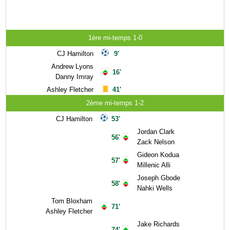
1ère mi-temps 1-0
CJ Hamilton
9'
Andrew Lyons
16'
Danny Imray
Ashley Fletcher
41'
2ème mi-temps 1-2
CJ Hamilton
53'
Jordan Clark
56'
Zack Nelson
Gideon Kodua
57'
Millenic Alli
Joseph Gbode
58'
Nahki Wells
Tom Bloxham
71'
Ashley Fletcher
Jake Richards
74'