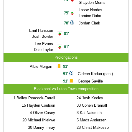
Shayden Morris
Lasse Nordas
75'
Lamine Dabo
78'
Jordan Clark
Emil Hansson
81'
Josh Bowler
Lee Evans
81'
Dale Taylor
Prolongations
Albie Morgan
91'
91'
Gideon Kodua (pen.)
91'
George Saville
Blackpool vs Luton Town composition
1
Bailey Peacock-Farrell
24
Josh Keeley
15
Hayden Coulson
33
Cohen Bramall
4
Oliver Casey
3
Kal Naismith
20
Michael Ihiekwe
5
Mads Andersen
30
Danny Imray
28
Christ Makosso