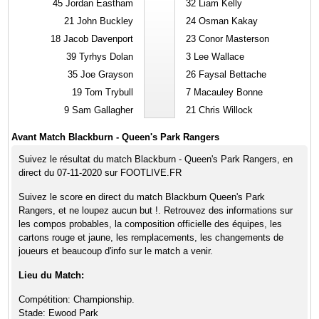
45
Jordan Eastham
32
Liam Kelly
21
John Buckley
24
Osman Kakay
18
Jacob Davenport
23
Conor Masterson
39
Tyrhys Dolan
3
Lee Wallace
35
Joe Grayson
26
Faysal Bettache
19
Tom Trybull
7
Macauley Bonne
9
Sam Gallagher
21
Chris Willock
Avant Match Blackburn - Queen's Park Rangers
Suivez le résultat du match Blackburn - Queen's Park Rangers, en
direct du 07-11-2020 sur FOOTLIVE.FR
Suivez le score en direct du match Blackburn Queen's Park
Rangers, et ne loupez aucun but !. Retrouvez des informations sur
les compos probables, la composition officielle des équipes, les
cartons rouge et jaune, les remplacements, les changements de
joueurs et beaucoup d'info sur le match a venir.
Lieu du Match:
Compétition: Championship.
Stade: Ewood Park