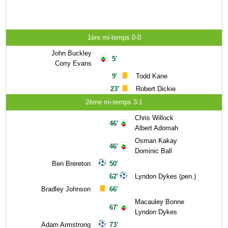
1ère mi-temps 0-0
John Buckley
5'
Corry Evans
9'
Todd Kane
23'
Robert Dickie
2ème mi-temps 3-1
Chris Willock
46'
Albert Adomah
Osman Kakay
46'
Dominic Ball
Ben Brereton
50'
62'
Lyndon Dykes (pen.)
Bradley Johnson
66'
Macauley Bonne
67'
Lyndon Dykes
Adam Armstrong
73'