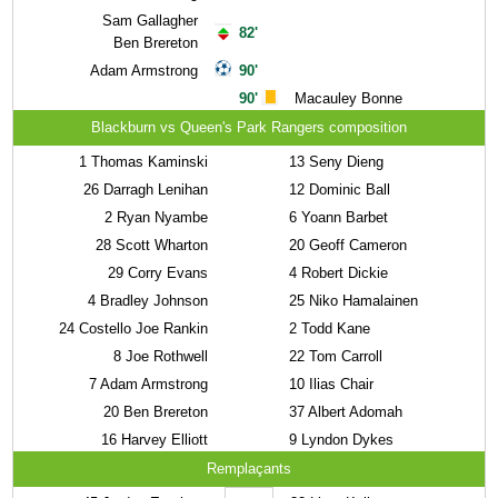
Sam Gallagher
82'
Ben Brereton
Adam Armstrong
90'
90'
Macauley Bonne
Blackburn vs Queen's Park Rangers composition
1
Thomas Kaminski
13
Seny Dieng
26
Darragh Lenihan
12
Dominic Ball
2
Ryan Nyambe
6
Yoann Barbet
28
Scott Wharton
20
Geoff Cameron
29
Corry Evans
4
Robert Dickie
4
Bradley Johnson
25
Niko Hamalainen
24
Costello Joe Rankin
2
Todd Kane
8
Joe Rothwell
22
Tom Carroll
7
Adam Armstrong
10
Ilias Chair
20
Ben Brereton
37
Albert Adomah
16
Harvey Elliott
9
Lyndon Dykes
Remplaçants