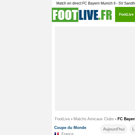
Match en direct FC Bayern Munich II - SV Sandh
FootLive
FootLive
›
Matchs Amicaux Clubs
›
FC Bayer
Coupe du Monde
Aujourd'hui
L
France