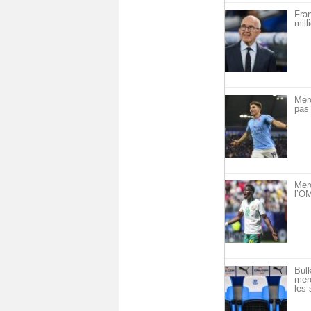
Fra
mill
Mer
pas 
Mer
l’OM
Bulk
merc
les 