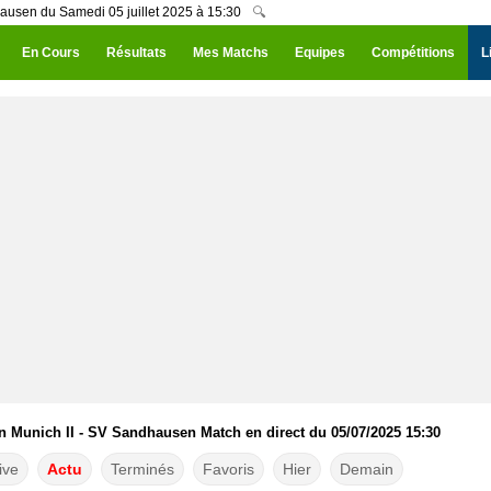
ausen du Samedi 05 juillet 2025 à 15:30
🔍
En Cours
Résultats
Mes Matchs
Equipes
Compétitions
L
n Munich II - SV Sandhausen Match en direct du 05/07/2025 15:30
ive
Actu
Terminés
Favoris
Hier
Demain