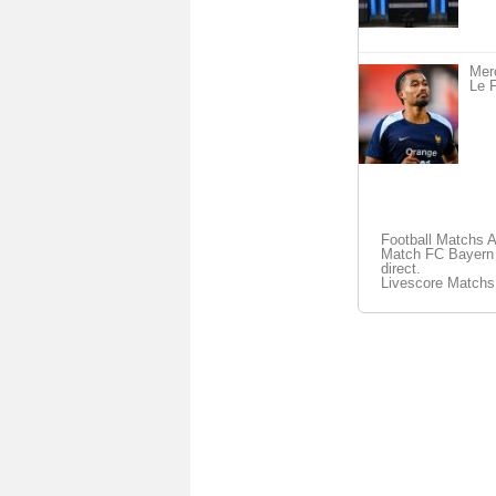
Merc
Le F
Football Matchs 
Match FC Bayern 
direct.
Livescore Matchs