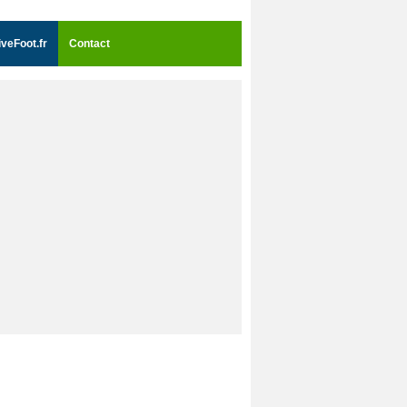
iveFoot.fr
Contact