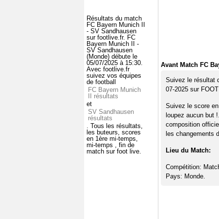
Résultats du match
FC Bayern Munich II
- SV Sandhausen
sur footlive.fr. FC
Bayern Munich II -
SV Sandhausen
(Monde) débute le
05/07/2025 à 15:30.
Avant Match FC Ba
Avec footlive.fr
suivez vos équipes
Suivez le résultat
de football
07-2025 sur FOO
FC Bayern Munich
II résultats
et
Suivez le score e
SV Sandhausen
loupez aucun but !
résultats
composition offici
. Tous les résultats,
les buteurs, scores
les changements de
en 1ère mi-temps,
mi-temps , fin de
Lieu du Match:
match sur foot live.
Compétition: Matc
Pays: Monde.