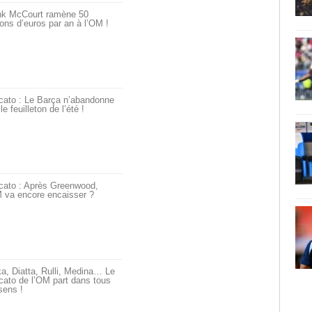
nk McCourt ramène 50
ions d’euros par an à l’OM !
cato : Le Barça n’abandonne
le feuilleton de l’été !
cato : Après Greenwood,
 va encore encaisser ?
a, Diatta, Rulli, Medina… Le
ato de l’OM part dans tous
sens !