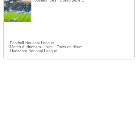
position très inconfortable…
Football National League
Match Altrincham - Yeovil Town en direct.
Livescore National League