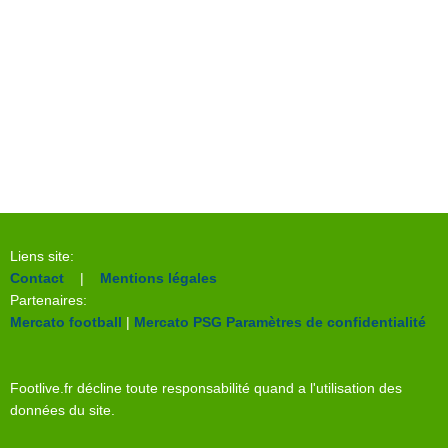
Liens site:
Contact
|
Mentions légales
Partenaires:
Mercato football
|
Mercato PSG
Paramètres de confidentialité
Footlive.fr décline toute responsabilité quand a l'utilisation des
données du site.