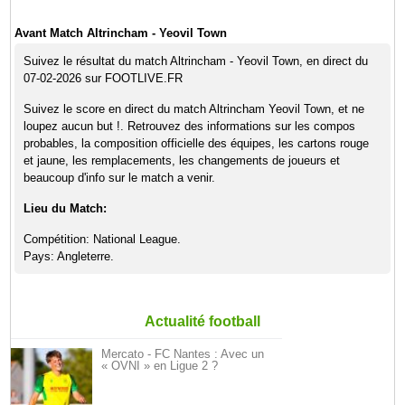
Avant Match Altrincham - Yeovil Town
Suivez le résultat du match Altrincham - Yeovil Town, en direct du
07-02-2026 sur FOOTLIVE.FR
Suivez le score en direct du match Altrincham Yeovil Town, et ne
loupez aucun but !. Retrouvez des informations sur les compos
probables, la composition officielle des équipes, les cartons rouge
et jaune, les remplacements, les changements de joueurs et
beaucoup d'info sur le match a venir.
Lieu du Match:
Compétition: National League.
Pays: Angleterre.
Actualité football
Mercato - FC Nantes : Avec un
« OVNI » en Ligue 2 ?