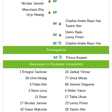
80'
Nicolas Janvier
Meschack Elia
80'
Ui-jo Hwang
Charles-Andre Raux-Yao
84'
Taskin Ilter
Denis Radu
84'
Lenny Pintor
86'
Charles-Andre Raux-Yao
Prolongations
94'
Prince Ampem
Alanyaspor vs Eyupspor composition
1
Ertugrul Taskiran
24
Jankat Yilmaz
50
Umit Akdag
77
Umut Meras
5
Fidan Aliti
68
Jerome Onguene
3
Nuno Lima
6
Robin Yalcin
11
Ruan
17
Talha Ulvan
17
Nicolas Janvier
23
Lenny Pintor
42
Gaius Makouta
28
Taskin Ilter