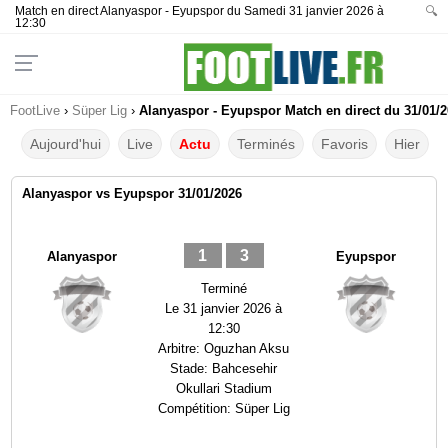
Match en direct Alanyaspor - Eyupspor du Samedi 31 janvier 2026 à
🔍
12:30
FootLive
›
Süper Lig
›
Alanyaspor - Eyupspor Match en direct du 31/01/2
Aujourd'hui
Live
Actu
Terminés
Favoris
Hier
Alanyaspor vs Eyupspor 31/01/2026
1
3
Alanyaspor
Eyupspor
Terminé
Le
31 janvier 2026 à
12:30
Arbitre:
Oguzhan Aksu
Stade:
Bahcesehir
Okullari Stadium
Compétition:
Süper Lig