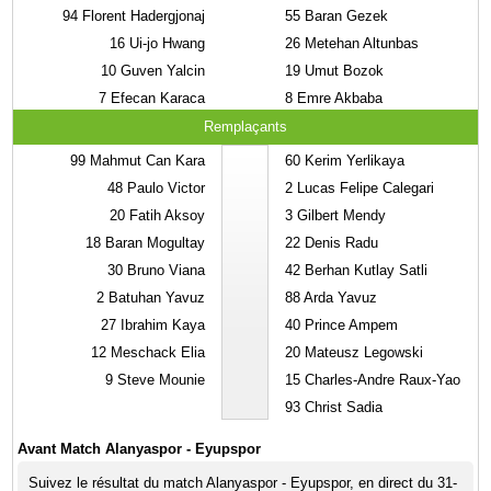
94
Florent Hadergjonaj
55
Baran Gezek
16
Ui-jo Hwang
26
Metehan Altunbas
10
Guven Yalcin
19
Umut Bozok
7
Efecan Karaca
8
Emre Akbaba
Remplaçants
99
Mahmut Can Kara
60
Kerim Yerlikaya
48
Paulo Victor
2
Lucas Felipe Calegari
20
Fatih Aksoy
3
Gilbert Mendy
18
Baran Mogultay
22
Denis Radu
30
Bruno Viana
42
Berhan Kutlay Satli
2
Batuhan Yavuz
88
Arda Yavuz
27
Ibrahim Kaya
40
Prince Ampem
12
Meschack Elia
20
Mateusz Legowski
9
Steve Mounie
15
Charles-Andre Raux-Yao
93
Christ Sadia
Avant Match Alanyaspor - Eyupspor
Suivez le résultat du match Alanyaspor - Eyupspor, en direct du 31-