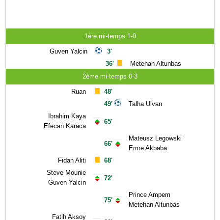
1ère mi-temps 1-0
Guven Yalcin
3'
36'
Metehan Altunbas
2ème mi-temps 0-3
Ruan
48'
49'
Talha Ulvan
Ibrahim Kaya
65'
Efecan Karaca
Mateusz Legowski
66'
Emre Akbaba
Fidan Aliti
68'
Steve Mounie
72'
Guven Yalcin
Prince Ampem
75'
Metehan Altunbas
Fatih Aksoy