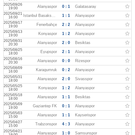
2025/09/26
Alanyaspor
0 : 1
Galatasaray
19:00
2025/09/21
Istanbul Basaksehir
1 : 1
Alanyaspor
16:00
2025/09/17
Fenerbahçe
2 : 2
Alanyaspor
19:00
2025/09/13
Konyaspor
1 : 2
Alanyaspor
19:00
2025/08/31
Alanyaspor
2 : 0
Besiktas
20:30
2025/08/25
Eyupspor
2 : 1
Alanyaspor
18:00
2025/08/16
Alanyaspor
0 : 0
Rizespor
20:30
2025/08/09
Karagumruk
0 : 2
Alanyaspor
16:00
2025/05/31
Alanyaspor
2 : 0
Sivasspor
18:00
2025/05/25
Konyaspor
1 : 2
Alanyaspor
18:00
2025/05/18
Alanyaspor
1 : 1
Besiktas
18:00
2025/05/09
Gaziantep FK
0 : 1
Alanyaspor
19:00
2025/05/03
Alanyaspor
1 : 1
Kayserispor
15:00
2025/04/27
Trabzonspor
4 : 3
Alanyaspor
15:00
2025/04/21
Alanyaspor
1 : 0
Samsunspor
19:00