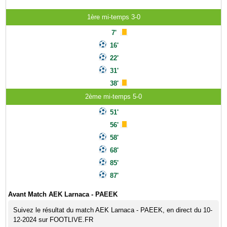
1ère mi-temps 3-0
7'
16'
22'
31'
38'
2ème mi-temps 5-0
51'
56'
58'
68'
85'
87'
Avant Match AEK Larnaca - PAEEK
Suivez le résultat du match AEK Larnaca - PAEEK, en direct du 10-
12-2024 sur FOOTLIVE.FR