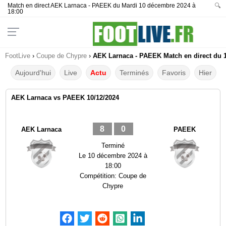
Match en direct AEK Larnaca - PAEEK du Mardi 10 décembre 2024 à
🔍
18:00
FootLive
›
Coupe de Chypre
›
AEK Larnaca - PAEEK Match en direct du 1
Aujourd'hui
Live
Actu
Terminés
Favoris
Hier
AEK Larnaca vs PAEEK 10/12/2024
8
0
AEK Larnaca
PAEEK
Terminé
Le
10 décembre 2024 à
18:00
Compétition:
Coupe de
Chypre