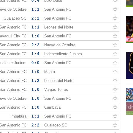
San Antonio FC
0 : 4
LDU Quito
eve de Octubre
1 : 1
San Antonio FC
Gualaceo SC
2 : 2
San Antonio FC
San Antonio FC
1 : 1
Leones del Norte
ayaquil City FC
1 : 0
San Antonio FC
San Antonio FC
2 : 2
Nueve de Octubre
San Antonio FC
1 : 4
Independiente Juniors
ndiente Juniors
0 : 0
San Antonio FC
San Antonio FC
1 : 0
Manta
San Antonio FC
1 : 2
Leones del Norte
San Antonio FC
1 : 0
Vargas Torres
eve de Octubre
1 : 0
San Antonio FC
San Antonio FC
1 : 0
Cumbaya
Imbabura
1 : 1
San Antonio FC
San Antonio FC
2 : 2
Gualaceo SC