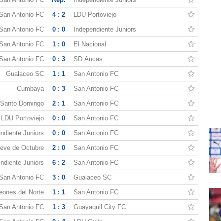
San Antonio FC
4 : 2
LDU Portoviejo
San Antonio FC
0 : 0
Independiente Juniors
San Antonio FC
1 : 0
El Nacional
San Antonio FC
0 : 3
SD Aucas
Gualaceo SC
1 : 1
San Antonio FC
Cumbaya
0 : 3
San Antonio FC
Santo Domingo
2 : 1
San Antonio FC
LDU Portoviejo
0 : 0
San Antonio FC
ndiente Juniors
0 : 0
San Antonio FC
eve de Octubre
2 : 0
San Antonio FC
ndiente Juniors
6 : 2
San Antonio FC
San Antonio FC
3 : 0
Gualaceo SC
eones del Norte
1 : 1
San Antonio FC
San Antonio FC
1 : 3
Guayaquil City FC