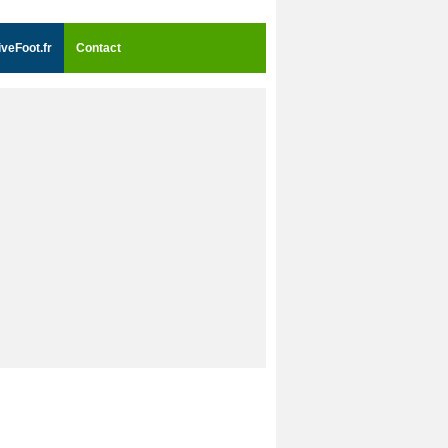
iveFoot.fr
Contact