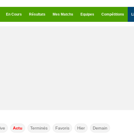
En Cours
Résultats
Mes Matchs
Equipes
Compétitions
L
ive
Actu
Terminés
Favoris
Hier
Demain