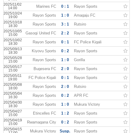
2025/11/02
Marines FC
0 : 1
Rayon Sports
14:00
2025/10/24
Rayon Sports
1 : 0
Amagaju FC
19:00
2025/10/18
Rayon Sports
3 : 1
Rutsiro
18:30
2025/10/05
Gasogi United FC
2 : 2
Rayon Sports
15:00
2025/10/02
Rayon Sports
0 : 1
FC Police Kigali
18:30
2025/09/13
Kiyovu Sports
0 : 2
Rayon Sports
18:30
2025/05/28
Rayon Sports
1 : 0
Gorilla
15:00
2025/05/17
Bugesera FC
2 : 0
Rayon Sports
15:00
2025/05/11
FC Police Kigali
0 : 1
Rayon Sports
19:00
2025/05/08
Rayon Sports
2 : 0
Rutsiro
18:00
2025/05/04
Rayon Sports
0 : 2
APR FC
16:30
2025/04/30
Rayon Sports
1 : 0
Mukura Victory
18:30
2025/04/27
Etincelles FC
1 : 2
Rayon Sports
15:00
2025/04/19
Rwamagana City
0 : 2
Rayon Sports
15:00
2025/04/15
Mukura Victory
Susp.
Rayon Sports
17:00