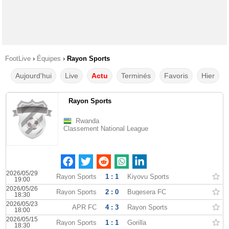
FootLive
›
Équipes
›
Rayon Sports
Aujourd'hui
Live
Actu
Terminés
Favoris
Hier
Rayon Sports
Rwanda
Classement National League
2026/05/29
Rayon Sports
1 : 1
Kiyovu Sports
19:00
2026/05/26
Rayon Sports
2 : 0
Bugesera FC
18:30
2026/05/23
APR FC
4 : 3
Rayon Sports
18:00
2026/05/15
Rayon Sports
1 : 1
Gorilla
18:30