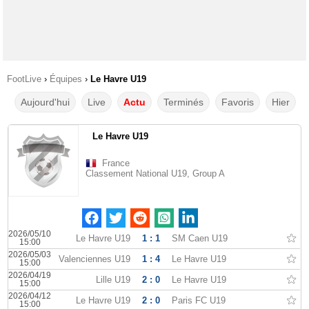
FootLive
›
Équipes
›
Le Havre U19
Aujourd'hui
Live
Actu
Terminés
Favoris
Hier
Le Havre U19
France
Classement National U19, Group A
2026/05/10
Le Havre U19
1 : 1
SM Caen U19
15:00
2026/05/03
Valenciennes U19
1 : 4
Le Havre U19
15:00
2026/04/19
Lille U19
2 : 0
Le Havre U19
15:00
2026/04/12
Le Havre U19
2 : 0
Paris FC U19
15:00