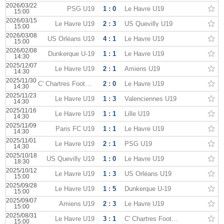
2026/03/22
PSG U19
1 : 0
Le Havre U19
15:00
2026/03/15
Le Havre U19
2 : 3
US Quevilly U19
15:00
2026/03/08
US Orléans U19
4 : 1
Le Havre U19
15:00
2026/02/08
Dunkerque U-19
1 : 1
Le Havre U19
14:30
2025/12/07
Le Havre U19
2 : 1
Amiens U19
14:30
2025/11/30
C' Chartres Football U19
2 : 0
Le Havre U19
14:30
2025/11/23
Le Havre U19
1 : 3
Valenciennes U19
14:30
2025/11/16
Le Havre U19
1 : 1
Lille U19
14:30
2025/11/09
Paris FC U19
1 : 1
Le Havre U19
14:30
2025/11/01
Le Havre U19
2 : 1
PSG U19
14:30
2025/10/18
US Quevilly U19
1 : 0
Le Havre U19
18:30
2025/10/12
Le Havre U19
1 : 3
US Orléans U19
15:00
2025/09/28
Le Havre U19
1 : 5
Dunkerque U-19
15:00
2025/09/07
Amiens U19
2 : 3
Le Havre U19
15:00
2025/08/31
Le Havre U19
3 : 1
C' Chartres Football U19
15:00