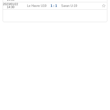
2023/01/22
Le Havre U19
1 : 1
Saran U-19
14:30