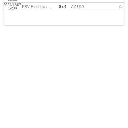
2024/12/07
PSV Eindhoven U19
0 : 4
AZ U19
14:30