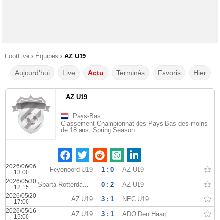
FootLive
›
Équipes
›
AZ U19
Aujourd'hui
Live
Actu
Terminés
Favoris
Hier
AZ U19
Pays-Bas
Classement Championnat des Pays-Bas des moins
de 18 ans, Spring Season
2026/06/06
Feyenoord U19
1 : 0
AZ U19
13:00
2026/05/30
Sparta Rotterdam U19
0 : 2
AZ U19
12:15
2026/05/20
AZ U19
3 : 1
NEC U19
17:00
2026/05/16
AZ U19
3 : 1
ADO Den Haag U19
15:00