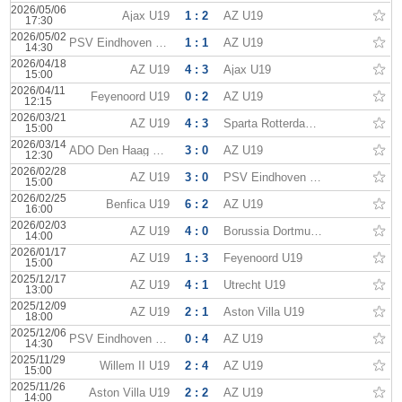
2026/05/06
Ajax U19
1 : 2
AZ U19
17:30
2026/05/02
PSV Eindhoven U19
1 : 1
AZ U19
14:30
2026/04/18
AZ U19
4 : 3
Ajax U19
15:00
2026/04/11
Feyenoord U19
0 : 2
AZ U19
12:15
2026/03/21
AZ U19
4 : 3
Sparta Rotterdam U19
15:00
2026/03/14
ADO Den Haag U19
3 : 0
AZ U19
12:30
2026/02/28
AZ U19
3 : 0
PSV Eindhoven U19
15:00
2026/02/25
Benfica U19
6 : 2
AZ U19
16:00
2026/02/03
AZ U19
4 : 0
Borussia Dortmund U19
14:00
2026/01/17
AZ U19
1 : 3
Feyenoord U19
15:00
2025/12/17
AZ U19
4 : 1
Utrecht U19
13:00
2025/12/09
AZ U19
2 : 1
Aston Villa U19
18:00
2025/12/06
PSV Eindhoven U19
0 : 4
AZ U19
14:30
2025/11/29
Willem II U19
2 : 4
AZ U19
15:00
2025/11/26
Aston Villa U19
2 : 2
AZ U19
14:00