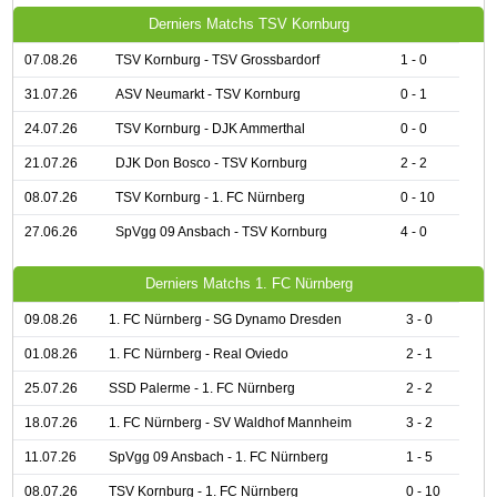
Derniers Matchs TSV Kornburg
07.08.26
TSV Kornburg - TSV Grossbardorf
1 - 0
31.07.26
ASV Neumarkt - TSV Kornburg
0 - 1
24.07.26
TSV Kornburg - DJK Ammerthal
0 - 0
21.07.26
DJK Don Bosco - TSV Kornburg
2 - 2
08.07.26
TSV Kornburg - 1. FC Nürnberg
0 - 10
27.06.26
SpVgg 09 Ansbach - TSV Kornburg
4 - 0
Derniers Matchs 1. FC Nürnberg
09.08.26
1. FC Nürnberg - SG Dynamo Dresden
3 - 0
01.08.26
1. FC Nürnberg - Real Oviedo
2 - 1
25.07.26
SSD Palerme - 1. FC Nürnberg
2 - 2
18.07.26
1. FC Nürnberg - SV Waldhof Mannheim
3 - 2
11.07.26
SpVgg 09 Ansbach - 1. FC Nürnberg
1 - 5
08.07.26
TSV Kornburg - 1. FC Nürnberg
0 - 10