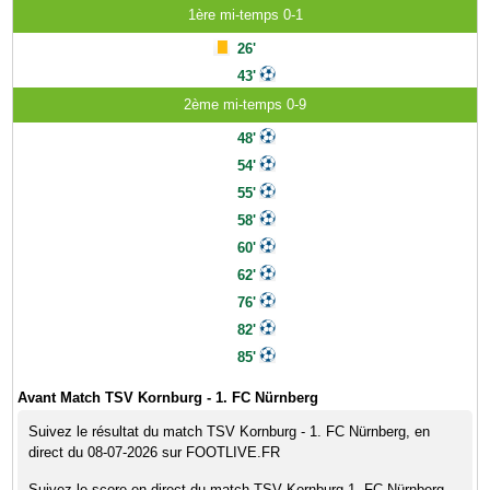
1ère mi-temps 0-1
26'
43'
2ème mi-temps 0-9
48'
54'
55'
58'
60'
62'
76'
82'
85'
Avant Match TSV Kornburg - 1. FC Nürnberg
Suivez le résultat du match TSV Kornburg - 1. FC Nürnberg, en
direct du 08-07-2026 sur FOOTLIVE.FR
Suivez le score en direct du match TSV Kornburg 1. FC Nürnberg,