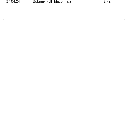
27.04.24
Bobigny - UF Mâconnais
2 - 2