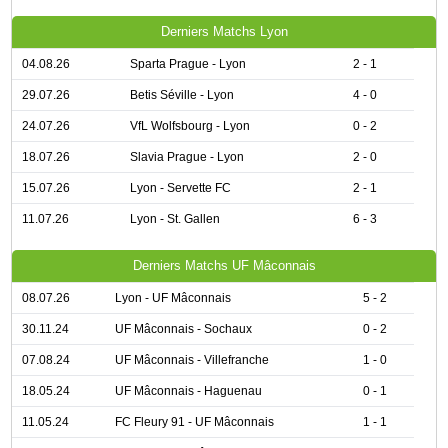
Derniers Matchs Lyon
04.08.26
Sparta Prague - Lyon
2 - 1
29.07.26
Betis Séville - Lyon
4 - 0
24.07.26
VfL Wolfsbourg - Lyon
0 - 2
18.07.26
Slavia Prague - Lyon
2 - 0
15.07.26
Lyon - Servette FC
2 - 1
11.07.26
Lyon - St. Gallen
6 - 3
Derniers Matchs UF Mâconnais
08.07.26
Lyon - UF Mâconnais
5 - 2
30.11.24
UF Mâconnais - Sochaux
0 - 2
07.08.24
UF Mâconnais - Villefranche
1 - 0
18.05.24
UF Mâconnais - Haguenau
0 - 1
11.05.24
FC Fleury 91 - UF Mâconnais
1 - 1