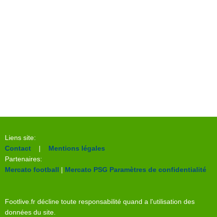
Liens site:
Contact
|
Mentions légales
Partenaires:
Mercato football
|
Mercato PSG
Paramètres de confidentialité
Footlive.fr décline toute responsabilité quand a l'utilisation des
données du site.