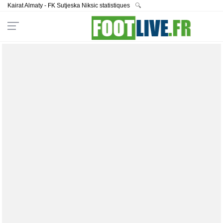
Kairat Almaty - FK Sutjeska Niksic statistiques
🔍