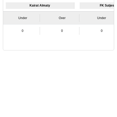
Kairat Almaty
FK Sutjesk
Under
Over
Under
0
0
0