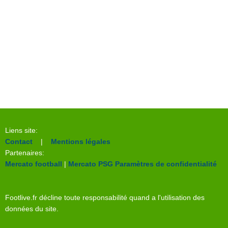
Liens site:
Contact
|
Mentions légales
Partenaires:
Mercato football
|
Mercato PSG
Paramètres de confidentialité
Footlive.fr décline toute responsabilité quand a l'utilisation des
données du site.