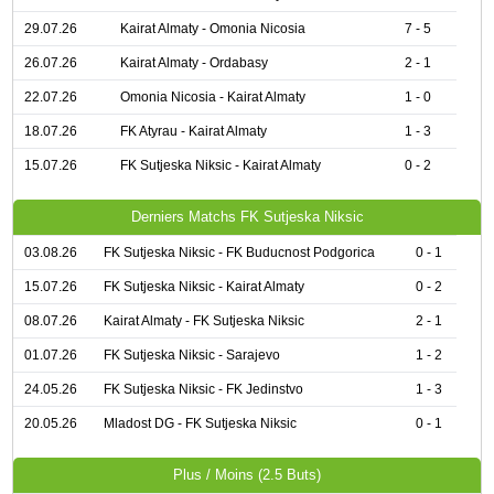
29.07.26
Kairat Almaty - Omonia Nicosia
7 - 5
26.07.26
Kairat Almaty - Ordabasy
2 - 1
22.07.26
Omonia Nicosia - Kairat Almaty
1 - 0
18.07.26
FK Atyrau - Kairat Almaty
1 - 3
15.07.26
FK Sutjeska Niksic - Kairat Almaty
0 - 2
Derniers Matchs FK Sutjeska Niksic
03.08.26
FK Sutjeska Niksic - FK Buducnost Podgorica
0 - 1
15.07.26
FK Sutjeska Niksic - Kairat Almaty
0 - 2
08.07.26
Kairat Almaty - FK Sutjeska Niksic
2 - 1
01.07.26
FK Sutjeska Niksic - Sarajevo
1 - 2
24.05.26
FK Sutjeska Niksic - FK Jedinstvo
1 - 3
20.05.26
Mladost DG - FK Sutjeska Niksic
0 - 1
Plus / Moins (2.5 Buts)