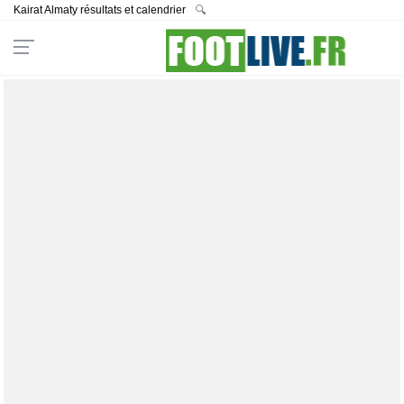
Kairat Almaty résultats et calendrier
🔍