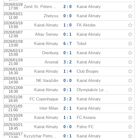
2026/03/28
Zenit St. Pétersbourg
2 : 0
Kairat Almaty
17:00
2026/03/21
Zhetysu
0 : 0
Kairat Almaty
11:00
2026/03/16
Kairat Almaty
1 : 0
FK Aktobe
15:00
2026/03/07
Altay Semey
0 : 1
Kairat Almaty
12:00
2026/02/28
Kairat Almaty
6 : 7
Tobol
13:00
2026/02/13
Orenburg
0 : 1
Kairat Almaty
15:00
2026/01/28
Arsenal
3 : 2
Kairat Almaty
21:00
2026/01/20
Kairat Almaty
1 : 4
Club Bruges
16:30
2026/01/14
NK Varaždin
0 : 0
Kairat Almaty
14:00
2025/12/09
Kairat Almaty
0 : 1
Olympiakós Le Pirée
16:30
2025/11/26
FC Copenhague
3 : 2
Kairat Almaty
18:45
2025/11/05
Inter Milan
2 : 1
Kairat Almaty
21:00
2025/10/26
Kairat Almaty
1 : 1
FC Astana
11:00
2025/10/21
Kairat Almaty
0 : 0
Pafos FC
18:45
2025/10/17
Kyzylzhar Petropavlovsk
0 : 1
Kairat Almaty
12:00