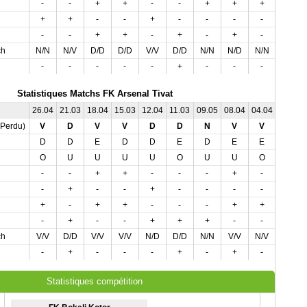
-
-
+
+
-
-
+
+
+
-
+
+
-
-
+
-
-
-
-
+
-
-
+
+
-
+
-
+
-
-
ch
N/N
N/V
D/D
D/D
V/V
D/D
N/N
N/D
N/N
N/D
-
-
-
-
-
+
-
-
-
-
Statistiques Matchs FK Arsenal Tivat
26.04
21.03
18.04
15.03
12.04
11.03
09.05
08.04
04.04
02.05
,Perdu)
V
D
V
V
D
D
N
V
V
N
D
D
E
D
D
E
D
E
E
E
O
U
U
U
U
O
U
U
O
U
-
-
+
+
-
-
-
+
-
+
-
+
-
-
+
-
-
-
-
+
+
-
+
+
-
-
-
+
+
-
-
+
-
-
+
+
+
-
-
-
ch
V/V
D/D
V/V
V/V
N/D
D/D
N/N
V/V
N/V
N/N
-
+
-
-
-
+
-
+
-
-
Statistiques compétition