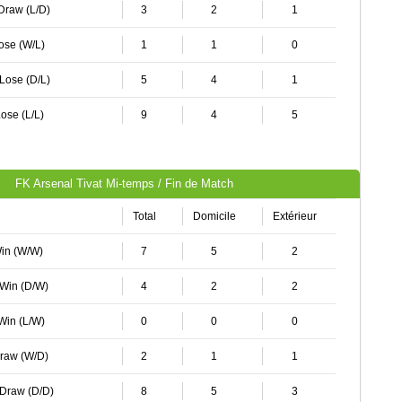
 Draw (L/D)
3
2
1
Lose (W/L)
1
1
0
 Lose (D/L)
5
4
1
ose (L/L)
9
4
5
FK Arsenal Tivat Mi-temps / Fin de Match
Total
Domicile
Extérieur
Win (W/W)
7
5
2
 Win (D/W)
4
2
2
 Win (L/W)
0
0
0
Draw (W/D)
2
1
1
 Draw (D/D)
8
5
3