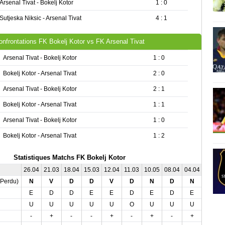
Arsenal Tivat - Bokelj Kotor
1 : 0
Sutjeska Niksic - Arsenal Tivat
4 : 1
onfrontations FK Bokelj Kotor vs FK Arsenal Tivat
Arsenal Tivat - Bokelj Kotor
1 : 0
Bokelj Kotor - Arsenal Tivat
2 : 0
Arsenal Tivat - Bokelj Kotor
2 : 1
Bokelj Kotor - Arsenal Tivat
1 : 1
Arsenal Tivat - Bokelj Kotor
1 : 0
Bokelj Kotor - Arsenal Tivat
1 : 2
Statistiques Matchs FK Bokelj Kotor
26.04
21.03
18.04
15.03
12.04
11.03
10.05
08.04
04.04
02.05
,Perdu)
N
V
D
D
V
D
N
D
N
D
E
D
D
E
E
D
E
D
E
D
U
U
U
U
U
O
U
U
U
O
-
+
-
-
+
-
+
-
+
-