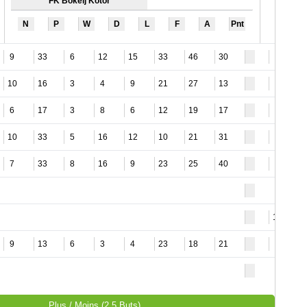
FK Bokelj Kotor
N
P
W
D
L
F
A
Pnt
9
33
6
12
15
33
46
30
6
10
16
3
4
9
21
27
13
6
6
17
3
8
6
12
19
17
8
10
33
5
16
12
10
21
31
4
7
33
8
16
9
23
25
40
9
10
9
13
6
3
4
23
18
21
6
Plus / Moins (2.5 Buts)