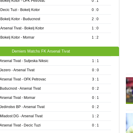
Bokelj Kotor - OFK Petrovac
0 : 1
Decic Tuzi - Bokelj Kotor
0 : 0
Bokelj Kotor - Buducnost
2 : 0
Arsenal Tivat - Bokelj Kotor
1 : 0
Bokelj Kotor - Mornar
1 : 2
Derniers Matchs FK Arsenal Tivat
Arsenal Tivat - Sutjeska Niksic
1 : 1
Jezero - Arsenal Tivat
0 : 0
Arsenal Tivat - OFK Petrovac
3 : 1
Buducnost - Arsenal Tivat
0 : 2
Arsenal Tivat - Mornar
0 : 1
Jedinstvo BP - Arsenal Tivat
0 : 2
Mladost DG - Arsenal Tivat
1 : 2
Arsenal Tivat - Decic Tuzi
0 : 1