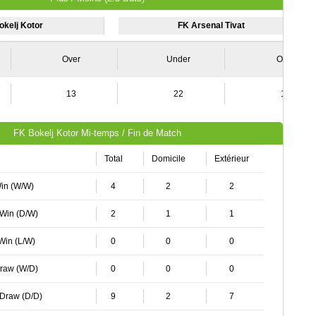
okelj Kotor
FK Arsenal Tivat
Over
Under
Over
13
22
11
FK Bokelj Kotor Mi-temps / Fin de Match
Total
Domicile
Extérieur
Win (W/W)
4
2
2
 Win (D/W)
2
1
1
 Win (L/W)
0
0
0
Draw (W/D)
0
0
0
 Draw (D/D)
9
2
7