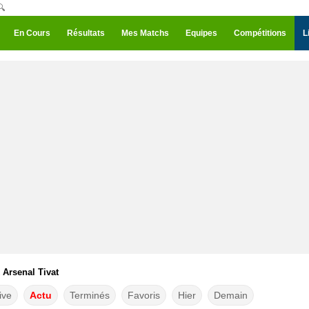
🔍
En Cours
Résultats
Mes Matchs
Equipes
Compétitions
L
 Arsenal Tivat
ive
Actu
Terminés
Favoris
Hier
Demain