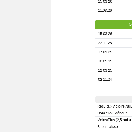
15.03.26
11.03.26
C
15.03.26
22.11.25
17.09.25
10.05.25
12.03.25
02.11.24
Résultat (Victoire,Nul
Domicile/Extérieur
Moins/Plus (2,5 buts)
But encaisser