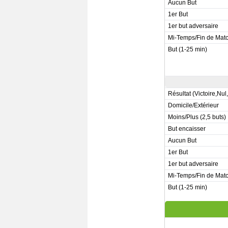
Aucun But
1er But
1er but adversaire
Mi-Temps/Fin de Mat
But (1-25 min)
Résultat (Victoire,Nul
Domicile/Extérieur
Moins/Plus (2,5 buts)
But encaisser
Aucun But
1er But
1er but adversaire
Mi-Temps/Fin de Mat
But (1-25 min)