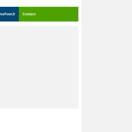
iveFoot.fr
Contact