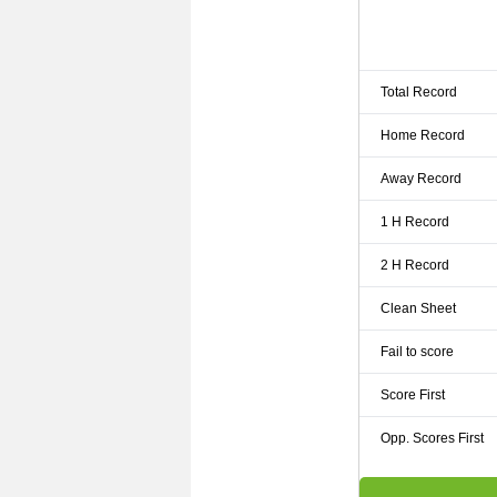
Total Record
Home Record
Away Record
1 H Record
2 H Record
Clean Sheet
Fail to score
Score First
Opp. Scores First