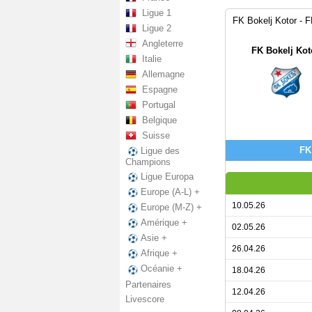
Ligue 1
FK Bokelj Kotor - F
Ligue 2
Angleterre
FK Bokelj Kot
Italie
Allemagne
Espagne
Portugal
Belgique
Suisse
FK
Ligue des
Champions
Ligue Europa
Europe (A-L) +
10.05.26
Europe (M-Z) +
Amérique +
02.05.26
Asie +
26.04.26
Afrique +
Océanie +
18.04.26
Partenaires
12.04.26
Livescore