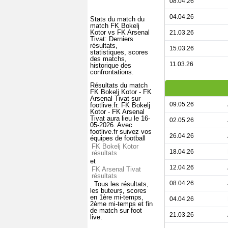
08.04.26
04.04.26
Stats du match du
match FK Bokelj
Kotor vs FK Arsenal
21.03.26
Tivat: Derniers
résultats,
15.03.26
statistiques, scores
des matchs,
11.03.26
historique des
confrontations.
Résultats du match
FK Bokelj Kotor - FK
Arsenal Tivat sur
09.05.26
footlive.fr. FK Bokelj
Kotor - FK Arsenal
Tivat aura lieu le 16-
02.05.26
05-2026. Avec
footlive.fr suivez vos
26.04.26
équipes de football
FK Bokelj Kotor
18.04.26
résultats
et
12.04.26
FK Arsenal Tivat
résultats
08.04.26
. Tous les résultats,
les buteurs, scores
en 1ère mi-temps,
04.04.26
2ème mi-temps et fin
de match sur foot
21.03.26
live.