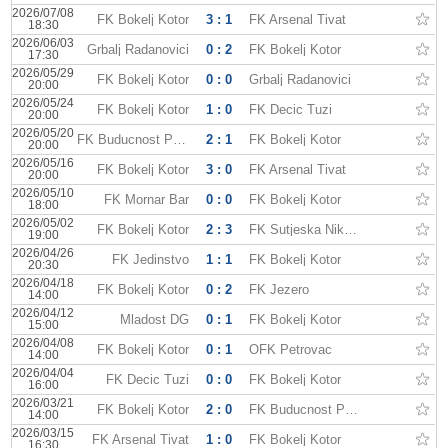
2026/07/08
FK Bokelj Kotor
3 : 1
FK Arsenal Tivat
18:30
2026/06/03
Grbalj Radanovici
0 : 2
FK Bokelj Kotor
17:30
2026/05/29
FK Bokelj Kotor
0 : 0
Grbalj Radanovici
20:00
2026/05/24
FK Bokelj Kotor
1 : 0
FK Decic Tuzi
20:00
2026/05/20
FK Buducnost Podgorica
2 : 1
FK Bokelj Kotor
20:00
2026/05/16
FK Bokelj Kotor
3 : 0
FK Arsenal Tivat
20:00
2026/05/10
FK Mornar Bar
0 : 0
FK Bokelj Kotor
18:00
2026/05/02
FK Bokelj Kotor
2 : 3
FK Sutjeska Niksic
19:00
2026/04/26
FK Jedinstvo
1 : 1
FK Bokelj Kotor
20:30
2026/04/18
FK Bokelj Kotor
0 : 2
FK Jezero
14:00
2026/04/12
Mladost DG
0 : 1
FK Bokelj Kotor
15:00
2026/04/08
FK Bokelj Kotor
0 : 1
OFK Petrovac
14:00
2026/04/04
FK Decic Tuzi
0 : 0
FK Bokelj Kotor
16:00
2026/03/21
FK Bokelj Kotor
2 : 0
FK Buducnost Podgorica
14:00
2026/03/15
FK Arsenal Tivat
1 : 0
FK Bokelj Kotor
16:30