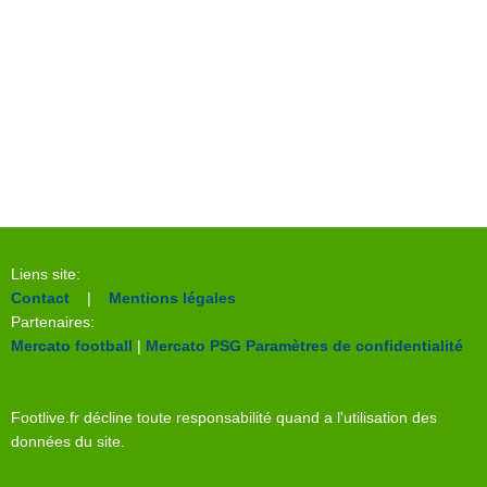
Liens site:
Contact
|
Mentions légales
Partenaires:
Mercato football
|
Mercato PSG
Paramètres de confidentialité
Footlive.fr décline toute responsabilité quand a l'utilisation des
données du site.