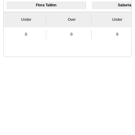
Flora Tallinn
Saburtalo 
Under
Over
Under
0
0
0