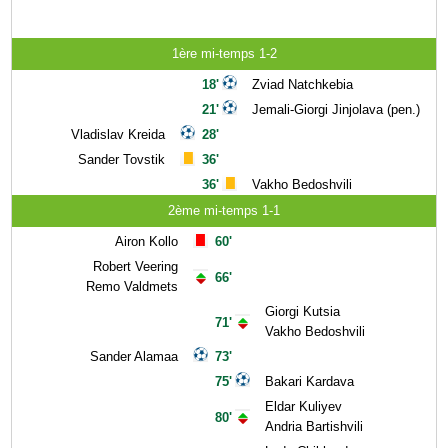
1ère mi-temps 1-2
18'
Zviad Natchkebia
21'
Jemali-Giorgi Jinjolava (pen.)
Vladislav Kreida
28'
Sander Tovstik
36'
36'
Vakho Bedoshvili
2ème mi-temps 1-1
Airon Kollo
60'
Robert Veering
66'
Remo Valdmets
Giorgi Kutsia
71'
Vakho Bedoshvili
Sander Alamaa
73'
75'
Bakari Kardava
Eldar Kuliyev
80'
Andria Bartishvili