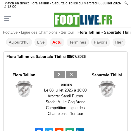
Match en direct Flora Tallinn - Saburtalo Tbilisi du Mercredi 08 juillet 2026
🔍
à 18:00
FootLive
›
Ligue des Champions - 1er tour
›
Flora Tallinn - Saburtalo Tbil
Aujourd'hui
Live
Actu
Terminés
Favoris
Hier
Flora Tallinn vs Saburtalo Tbilisi 08/07/2026
2
3
Flora Tallinn
Saburtalo Tbilisi
Terminé
Le
08 juillet 2026 à 18:00
Arbitre:
Sandi Putros
Stade:
A. Le Coq Arena
Compétition:
Ligue des
Champions - 1er tour