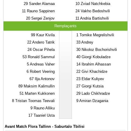
29
Sander Alamaa
10
Zviad Natchkebia
11
Rauno Sappinen
24
Vakho Bedoshvili
20
Sergei Zenjov
11
Andria Bartishvili
Remplaçants
99
Kaur Kivila
1
Tornike Megrelishvili
22
Andero Tatrik
33
Andrey
24
Oscar Pihela
30
Nikoloz Bochorishvili
53
Ronald Sammul
40
Giorgi Kobuladze
5
Andreas Vaher
14
Ibrahim Alhassan
6
Robert Veering
22
Givi Khachidze
67
Ilja Antonov
23
Eldar Kuliyev
89
Maksim Kalimullin
27
Giorgi Kutsia
51
Marten Kukkonen
29
Lado Chikhradze
8
Tristan Toomas Teevali
9
Amiran Dzagania
9
Rauno Alliku
17
Taaniel Usta
Avant Match Flora Tallinn - Saburtalo Tbilisi