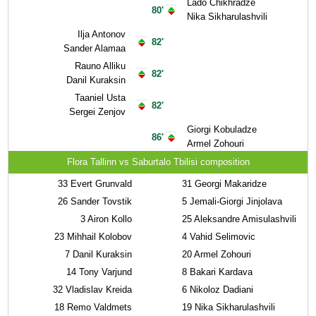
Lado Chikhradze
80'
Nika Sikharulashvili
Ilja Antonov
82'
Sander Alamaa
Rauno Alliku
82'
Danil Kuraksin
Taaniel Usta
82'
Sergei Zenjov
Giorgi Kobuladze
86'
Armel Zohouri
Flora Tallinn vs Saburtalo Tbilisi composition
33
Evert Grunvald
31
Georgi Makaridze
26
Sander Tovstik
5
Jemali-Giorgi Jinjolava
3
Airon Kollo
25
Aleksandre Amisulashvili
23
Mihhail Kolobov
4
Vahid Selimovic
7
Danil Kuraksin
20
Armel Zohouri
14
Tony Varjund
8
Bakari Kardava
32
Vladislav Kreida
6
Nikoloz Dadiani
18
Remo Valdmets
19
Nika Sikharulashvili