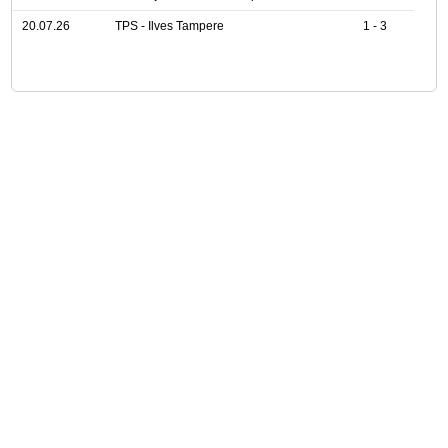
20.07.26
TPS - Ilves Tampere
1 - 3