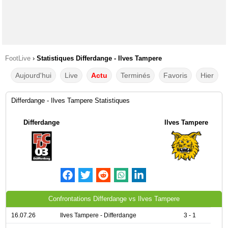
FootLive
›
Statistiques Differdange - Ilves Tampere
Aujourd'hui
Live
Actu
Terminés
Favoris
Hier
Differdange - Ilves Tampere Statistiques
Differdange
Ilves Tampere
Confrontations Differdange vs Ilves Tampere
16.07.26
Ilves Tampere - Differdange
3 - 1