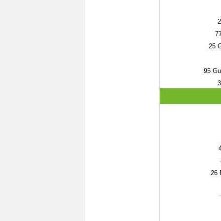
2
7
25
G
95
Gus
3
26
F