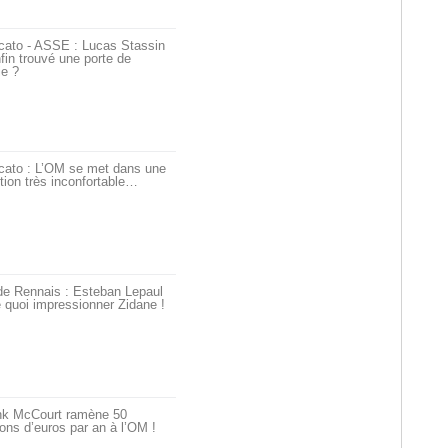
cato - ASSE : Lucas Stassin
fin trouvé une porte de
ie ?
cato : L’OM se met dans une
tion très inconfortable…
de Rennais : Esteban Lepaul
 quoi impressionner Zidane !
nk McCourt ramène 50
ions d’euros par an à l’OM !