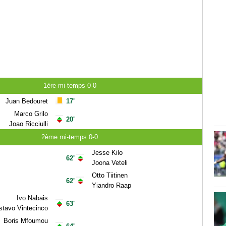
1ère mi-temps 0-0
Juan Bedouret
17'
Marco Grilo
20'
Joao Ricciulli
2ème mi-temps 0-0
Jesse Kilo
62'
Joona Veteli
Otto Tiitinen
62'
Yiandro Raap
Ivo Nabais
63'
tavo Vintecinco
Boris Mfoumou