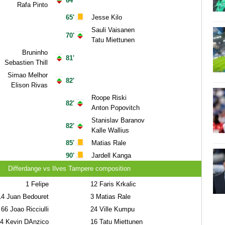
64'
Rafa Pinto
65'
Jesse Kilo
Sauli Vaisanen
70'
Tatu Miettunen
Bruninho
81'
Sebastien Thill
Simao Melhor
82'
Elison Rivas
Roope Riski
82'
Anton Popovitch
Stanislav Baranov
82'
Kalle Wallius
85'
Matias Rale
90'
Jardell Kanga
Differdange vs Ilves Tampere composition
1
Felipe
12
Faris Krkalic
14
Juan Bedouret
3
Matias Rale
66
Joao Ricciulli
24
Ville Kumpu
4
Kevin DAnzico
16
Tatu Miettunen