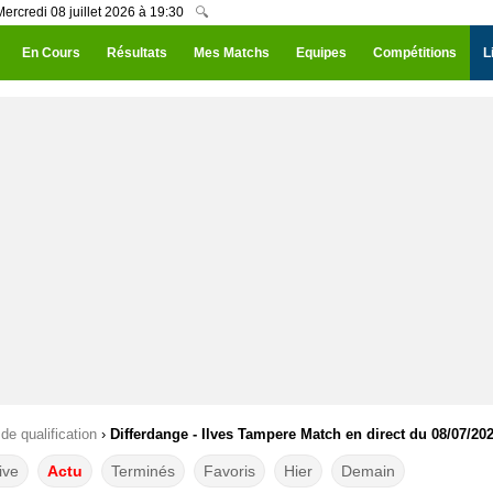
ercredi 08 juillet 2026 à 19:30
🔍
En Cours
Résultats
Mes Matchs
Equipes
Compétitions
L
de qualification
›
Differdange - Ilves Tampere Match en direct du 08/07/20
ive
Actu
Terminés
Favoris
Hier
Demain