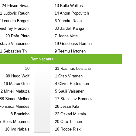
24
Elison Rivas
13
Kalle Wallius
1
Ludovic Rauch
14
Anton Popovitch
7
Leandro Borges
6
Yiandro Raap
eoffrey Franzoni
30
Jardell Kanga
20
Rafa Pinto
7
Joona Veteli
tavo Vintecinco
19
Goudouss Bamba
1
Sebastien Thill
9
Teemu Hytonen
Remplaçants
30
31
Rasmus Leislahti
99
Hugo Wolf
1
Otso Virtanen
16
Marco Grilo
4
Oliver Pettersson
42
Mhleli Mabuza
5
Sauli Vaisanen
88
Simao Melhor
17
Stanislav Baranov
onseca Mendes
28
Jesse Kilo
8
Bruninho
22
Oskari Multala
7
Boris Mfoumou
20
Otto Tiitinen
10
Ivo Nabais
10
Roope Riski