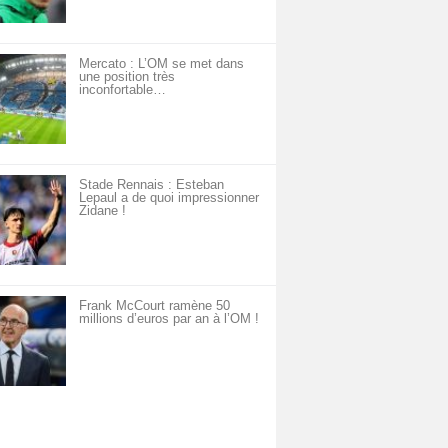
Mercato : L’OM se met dans
une position très
inconfortable…
Stade Rennais : Esteban
Lepaul a de quoi impressionner
Zidane !
Frank McCourt ramène 50
millions d’euros par an à l’OM !