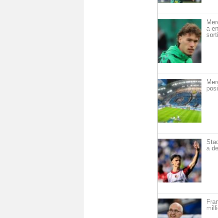
Mer
a en
sort
Mer
posi
Sta
a de
Fra
mill