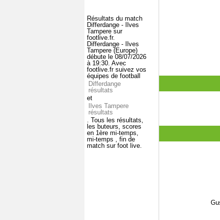
Résultats du match
Differdange - Ilves
Tampere sur
footlive.fr.
Differdange - Ilves
Tampere (Europe)
débute le 08/07/2026
à 19:30. Avec
footlive.fr suivez vos
équipes de football
Differdange
résultats
et
Ilves Tampere
résultats
. Tous les résultats,
les buteurs, scores
en 1ère mi-temps,
mi-temps , fin de
match sur foot live.
Gus