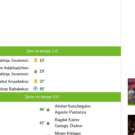
1ère mi-temps 1-0
ahinja Jovanovic
10'
m Adakhadzhiev
19'
ahinja Jovanovic
rbol Anuarbekov
37'
khat Baltabekov
45'
2ème mi-temps 0-0
Alisher Kenzhegulov
46'
Agustin Pastoriza
Bagdat Kairov
47'
Georgiy Zhukov
Miram Kikbaev