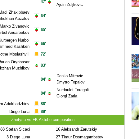
47'
Ajdin Zeljkovic
Madi Zhakipbaev
64'
Shokhan Abzalov
Marko Zivanovic
65'
rbol Anuarbekov
Nurbergen Nurbol
66'
ammed Kashken
otne Mosiashvili
72'
Rauan Orynbasar
83'
ikzhan Muzhikov
Danilo Mitrovic
84'
Dmytro Topalov
Nurdaulet Toregali
84'
Giorgi Zaria
m Adakhadzhiev
86'
Diego Luna
89'
Zhetysu vs FK Aktobe composition
88
Stefan Sicaci
16
Aleksandr Zarutskiy
3
Diego Luna
27
Timur Dosmagambetov