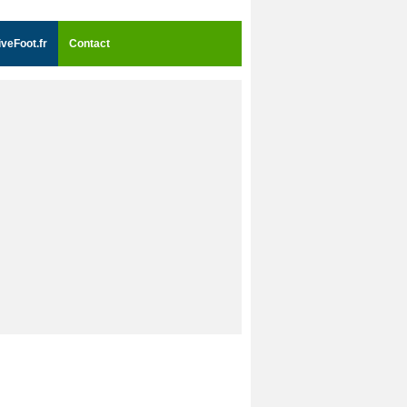
iveFoot.fr
Contact