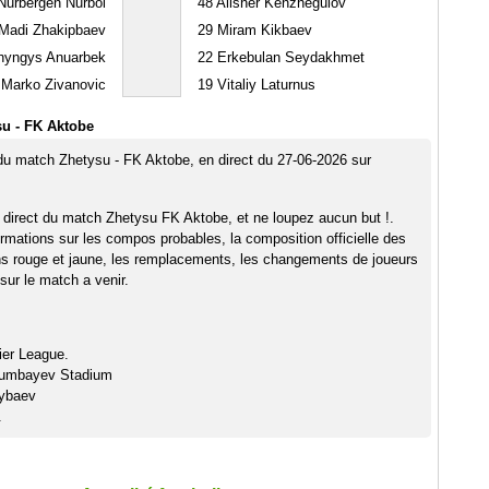
urbergen Nurbol
48
Alisher Kenzhegulov
Madi Zhakipbaev
29
Miram Kikbaev
yngys Anuarbek
22
Erkebulan Seydakhmet
Marko Zivanovic
19
Vitaliy Laturnus
u - FK Aktobe
 du match Zhetysu - FK Aktobe, en direct du 27-06-2026 sur
 direct du match Zhetysu FK Aktobe, et ne loupez aucun but !.
rmations sur les compos probables, la composition officielle des
ns rouge et jaune, les remplacements, les changements de joueurs
sur le match a venir.
ier League.
yumbayev Stadium
sybaev
.