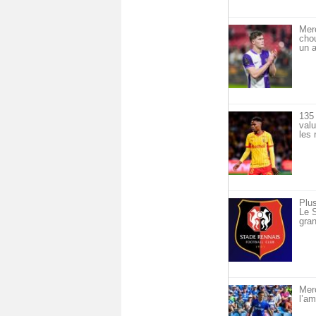
Mer
cho
un a
135 
val
les 
Plus
Le S
gran
Merc
l’am