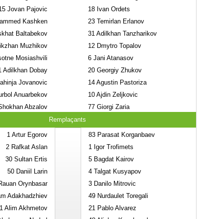
15
Jovan Pajovic
18
Ivan Ordets
ammed Kashken
23
Temirlan Erlanov
khat Baltabekov
31
Adilkhan Tanzharikov
ikzhan Muzhikov
12
Dmytro Topalov
otne Mosiashvili
6
Jani Atanasov
1
Adilkhan Dobay
20
Georgiy Zhukov
ahinja Jovanovic
14
Agustin Pastoriza
rbol Anuarbekov
10
Ajdin Zeljkovic
hokhan Abzalov
77
Giorgi Zaria
Remplaçants
1
Artur Egorov
83
Parasat Korganbaev
2
Rafkat Aslan
1
Igor Trofimets
30
Sultan Ertis
5
Bagdat Kairov
50
Daniil Larin
4
Talgat Kusyapov
auan Orynbasar
3
Danilo Mitrovic
m Adakhadzhiev
49
Nurdaulet Toregali
1
Alim Akhmetov
21
Pablo Alvarez