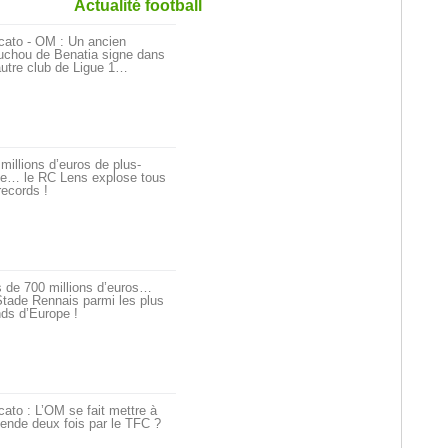
Actualité football
cato - OM : Un ancien
uchou de Benatia signe dans
utre club de Ligue 1…
millions d’euros de plus-
ue… le RC Lens explose tous
records !
 de 700 millions d’euros…
tade Rennais parmi les plus
ds d’Europe !
ato : L’OM se fait mettre à
ende deux fois par le TFC ?