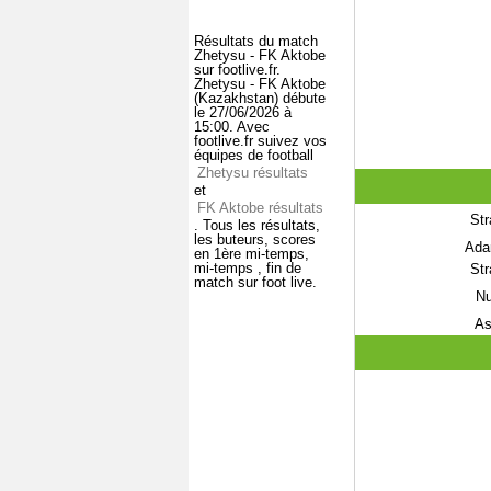
Résultats du match
Zhetysu - FK Aktobe
sur footlive.fr.
Zhetysu - FK Aktobe
(Kazakhstan) débute
le 27/06/2026 à
15:00. Avec
footlive.fr suivez vos
équipes de football
Zhetysu résultats
et
FK Aktobe résultats
Str
. Tous les résultats,
les buteurs, scores
Ada
en 1ère mi-temps,
mi-temps , fin de
Str
match sur foot live.
Nu
As