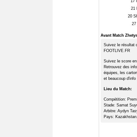
17
N
21
20
Sh
27
Avant Match Zhetys
Suivez le résultat
FOOTLIVE.FR
Suivez le score en
Retrouvez des info
équipes, les carto
et beaucoup d'info 
Lieu du Match:
Compétition: Prem
Stade: Samat Su
Arbitre: Aydyn Ta
Pays: Kazakhstan