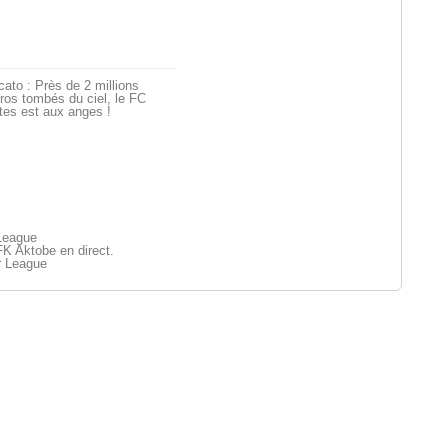
ato : Près de 2 millions
ros tombés du ciel, le FC
tes est aux anges !
League
K Aktobe en direct.
r League