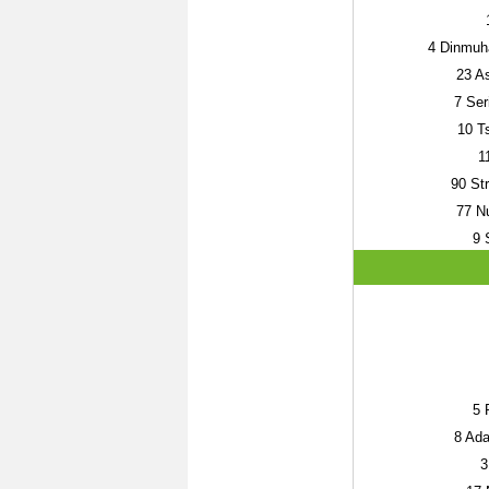
4
Dinmuh
23
As
7
Ser
10
Ts
1
90
Str
77
Nu
9
S
5
R
8
Ada
3