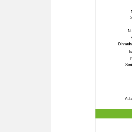
Nu
Dinmuh
Ts
Ser
Ada