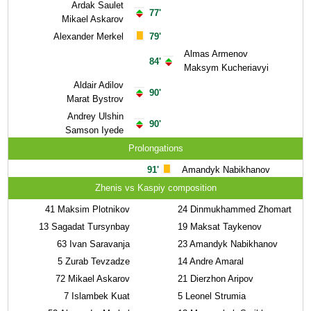
Ardak Saulet
77'
Mikael Askarov
Alexander Merkel
79'
Almas Armenov
84'
Maksym Kucheriavyi
Aldair Adilov
90'
Marat Bystrov
Andrey Ulshin
90'
Samson Iyede
Prolongations
91'
Amandyk Nabikhanov
Zhenis vs Kaspiy composition
41
Maksim Plotnikov
24
Dinmukhammed Zhomart
13
Sagadat Tursynbay
19
Maksat Taykenov
63
Ivan Saravanja
23
Amandyk Nabikhanov
5
Zurab Tevzadze
14
Andre Amaral
72
Mikael Askarov
21
Dierzhon Aripov
7
Islambek Kuat
5
Leonel Strumia