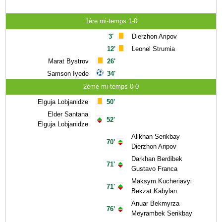
1ère mi-temps 1-0
3'
Dierzhon Aripov
12'
Leonel Strumia
Marat Bystrov
26'
Samson Iyede
34'
2ème mi-temps 0-0
Elguja Lobjanidze
50'
Elder Santana
52'
Elguja Lobjanidze
Alikhan Serikbay
70'
Dierzhon Aripov
Darkhan Berdibek
71'
Gustavo Franca
Maksym Kucheriavyi
71'
Bekzat Kabylan
Anuar Bekmyrza
76'
Meyrambek Serikbay