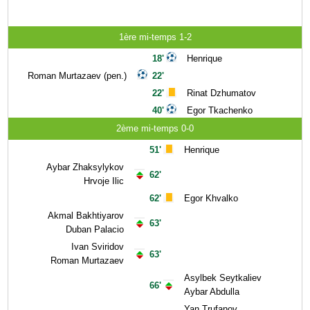
1ère mi-temps 1-2
18'
Henrique
Roman Murtazaev (pen.)
22'
22'
Rinat Dzhumatov
40'
Egor Tkachenko
2ème mi-temps 0-0
51'
Henrique
Aybar Zhaksylykov
62'
Hrvoje Ilic
62'
Egor Khvalko
Akmal Bakhtiyarov
63'
Duban Palacio
Ivan Sviridov
63'
Roman Murtazaev
Asylbek Seytkaliev
66'
Aybar Abdulla
Yan Trufanov