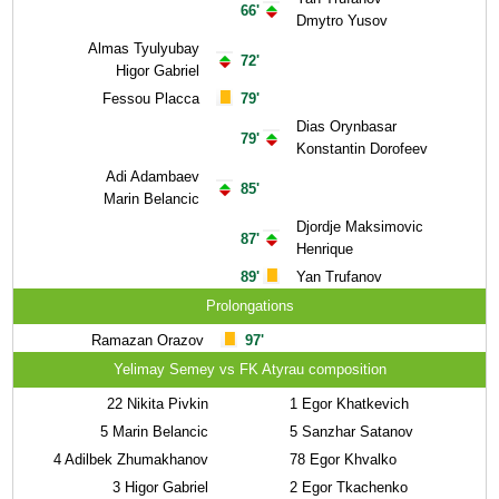
66'
Dmytro Yusov
Almas Tyulyubay
72'
Higor Gabriel
Fessou Placca
79'
Dias Orynbasar
79'
Konstantin Dorofeev
Adi Adambaev
85'
Marin Belancic
Djordje Maksimovic
87'
Henrique
89'
Yan Trufanov
Prolongations
Ramazan Orazov
97'
Yelimay Semey vs FK Atyrau composition
22
Nikita Pivkin
1
Egor Khatkevich
5
Marin Belancic
5
Sanzhar Satanov
4
Adilbek Zhumakhanov
78
Egor Khvalko
3
Higor Gabriel
2
Egor Tkachenko