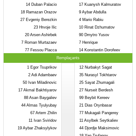
14
Duban Palacio
17
Kuanysh Kalmuratov
18
Ramazan Orazov
9
Aybar Abdulla
27
Evgeniy Berezkin
4
Mario Rabiu
23
Hrvoje Ilic
10
Rinat Dzhumatov
20
Arsen Ashirbek
90
Dmytro Yusov
7
Roman Murtazaev
7
Henrique
77
Fessou Placca
14
Konstantin Dorofeev
Remplaçants
1
Egor Tsuprikov
12
Nurbakyt Sagat
2
Adi Adambaev
35
Nurasyl Tokhtarov
50
Ivan Miladinovic
25
Sayat Zhumagali
17
Akmal Bakhtiyarov
27
Nurseit Berdesh
88
Asan Baygaliev
99
Beybit Kereev
44
Almas Tyulyubay
21
Dias Orynbasar
67
Artem Zhilin
77
Mukagali Pangerey
11
Ivan Sviridov
11
Asylbek Seytkaliev
19
Aybar Zhaksylykov
44
Djordje Maksimovic
18
Yan Trufanov