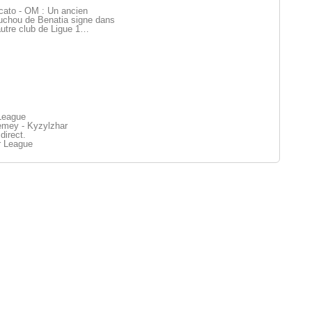
cato - OM : Un ancien
uchou de Benatia signe dans
utre club de Ligue 1…
League
mey - Kyzylzhar
direct.
r League