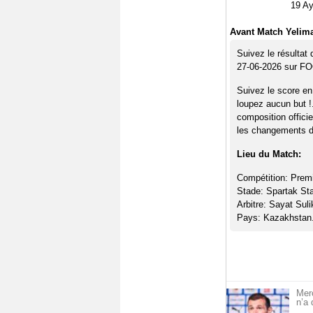
19
Ay
Avant Match Yelim
Suivez le résultat
27-06-2026 sur F
Suivez le score e
loupez aucun but !
composition offici
les changements de
Lieu du Match:
Compétition: Prem
Stade: Spartak St
Arbitre: Sayat Sul
Pays: Kazakhstan
Mer
n’a 