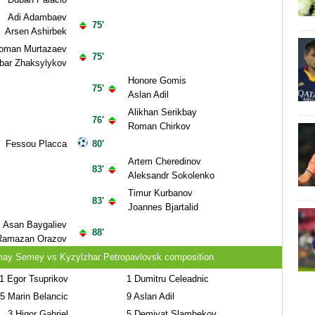
Adi Adambaev
75'
Arsen Ashirbek
oman Murtazaev
75'
bar Zhaksylykov
Honore Gomis
75'
Aslan Adil
Alikhan Serikbay
76'
Roman Chirkov
Fessou Placca
80'
Artem Cheredinov
83'
Aleksandr Sokolenko
Timur Kurbanov
83'
Joannes Bjartalid
Asan Baygaliev
88'
Ramazan Orazov
may Semey vs Kyzylzhar Petropavlovsk composition
1
Egor Tsuprikov
1
Dumitru Celeadnic
5
Marin Belancic
9
Aslan Adil
3
Higor Gabriel
5
Demiyat Slambekov