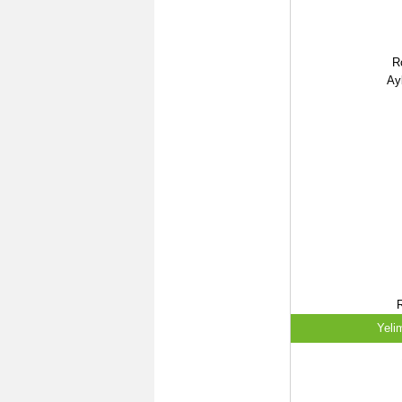
R
Ay
Yeli