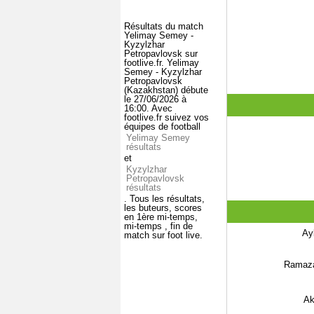
Résultats du match
Yelimay Semey -
Kyzylzhar
Petropavlovsk sur
footlive.fr. Yelimay
Semey - Kyzylzhar
Petropavlovsk
(Kazakhstan) débute
le 27/06/2026 à
16:00. Avec
footlive.fr suivez vos
équipes de football
Yelimay Semey
résultats
et
Kyzylzhar
Petropavlovsk
résultats
. Tous les résultats,
les buteurs, scores
en 1ère mi-temps,
mi-temps , fin de
Ay
match sur foot live.
Ramaza
Ak