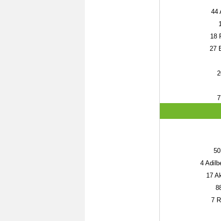
44
18
R
27
E
2
7
50
4
Adilb
17
Ak
8
7
R