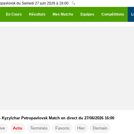
ropavlovsk du Samedi 27 juin 2026 à 16:00
🔍
En Cours
Résultats
Mes Matchs
Equipes
Compétitions
L
 Kyzylzhar Petropavlovsk Match en direct du 27/06/2026 16:00
ive
Actu
Terminés
Favoris
Hier
Demain