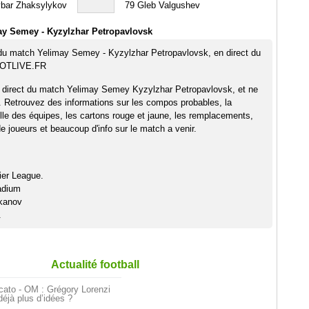
bar Zhaksylykov
79
Gleb Valgushev
ay Semey - Kyzylzhar Petropavlovsk
 du match Yelimay Semey - Kyzylzhar Petropavlovsk, en direct du
OOTLIVE.FR
n direct du match Yelimay Semey Kyzylzhar Petropavlovsk, et ne
. Retrouvez des informations sur les compos probables, la
elle des équipes, les cartons rouge et jaune, les remplacements,
 joueurs et beaucoup d'info sur le match a venir.
ier League.
adium
ikanov
.
Actualité football
cato - OM : Grégory Lorenzi
déjà plus d’idées ?