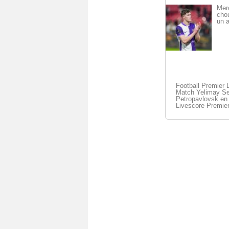
Mer
cho
un a
Football Premier 
Match Yelimay Se
Petropavlovsk en 
Livescore Premie