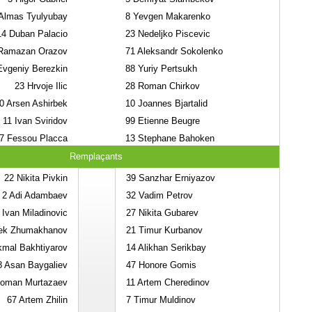
Almas Tyulyubay
8
Yevgen Makarenko
14
Duban Palacio
23
Nedeljko Piscevic
amazan Orazov
71
Aleksandr Sokolenko
vgeniy Berezkin
88
Yuriy Pertsukh
23
Hrvoje Ilic
28
Roman Chirkov
0
Arsen Ashirbek
10
Joannes Bjartalid
11
Ivan Sviridov
99
Etienne Beugre
7
Fessou Placca
13
Stephane Bahoken
Remplaçants
22
Nikita Pivkin
39
Sanzhar Erniyazov
2
Adi Adambaev
32
Vadim Petrov
Ivan Miladinovic
27
Nikita Gubarev
ek Zhumakhanov
21
Timur Kurbanov
mal Bakhtiyarov
14
Alikhan Serikbay
8
Asan Baygaliev
47
Honore Gomis
oman Murtazaev
11
Artem Cheredinov
67
Artem Zhilin
7
Timur Muldinov