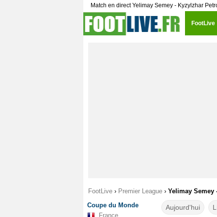
Match en direct Yelimay Semey - Kyzylzhar Pet
FootLive
FootLive
›
Premier League
›
Yelimay Semey -
Coupe du Monde
Aujourd'hui
L
France