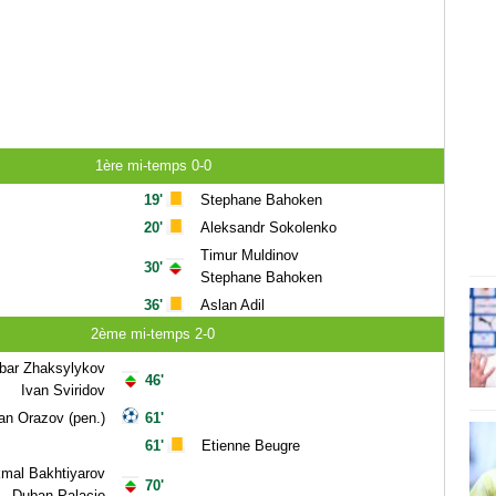
1ère mi-temps 0-0
19'
Stephane Bahoken
20'
Aleksandr Sokolenko
Timur Muldinov
30'
Stephane Bahoken
36'
Aslan Adil
2ème mi-temps 2-0
bar Zhaksylykov
46'
Ivan Sviridov
n Orazov (pen.)
61'
61'
Etienne Beugre
mal Bakhtiyarov
70'
Duban Palacio