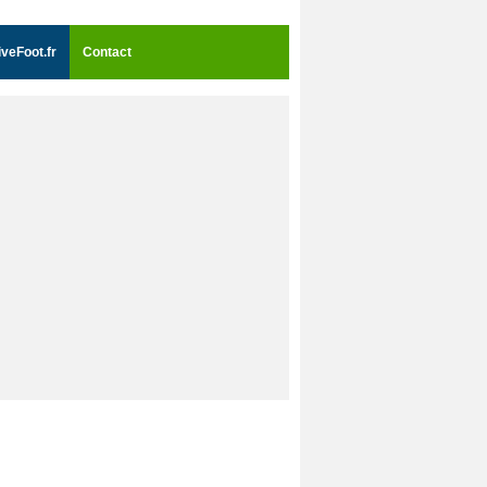
iveFoot.fr
Contact