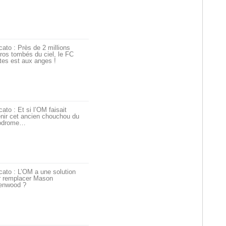
ato : Près de 2 millions
ros tombés du ciel, le FC
tes est aux anges !
ato : Et si l’OM faisait
nir cet ancien chouchou du
odrome…
ato : L’OM a une solution
r remplacer Mason
enwood ?