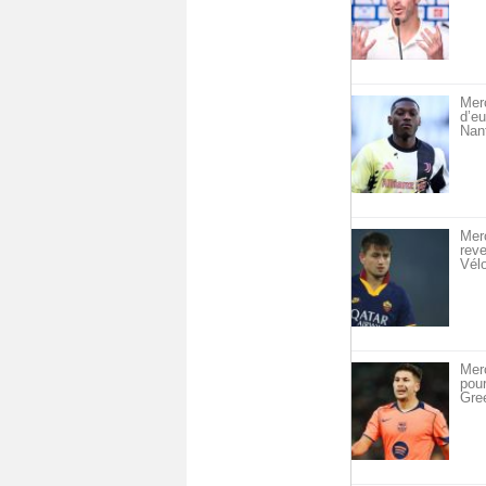
Merc
d’eu
Nan
Merc
reve
Vél
Merc
pou
Gre