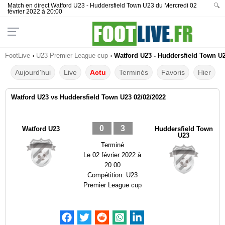
Match en direct Watford U23 - Huddersfield Town U23 du Mercredi 02
🔍
février 2022 à 20:00
FootLive
›
U23 Premier League cup
›
Watford U23 - Huddersfield Town U2
Aujourd'hui
Live
Actu
Terminés
Favoris
Hier
Watford U23 vs Huddersfield Town U23 02/02/2022
0
3
Watford U23
Huddersfield Town
U23
Terminé
Le
02 février 2022 à
20:00
Compétition:
U23
Premier League cup