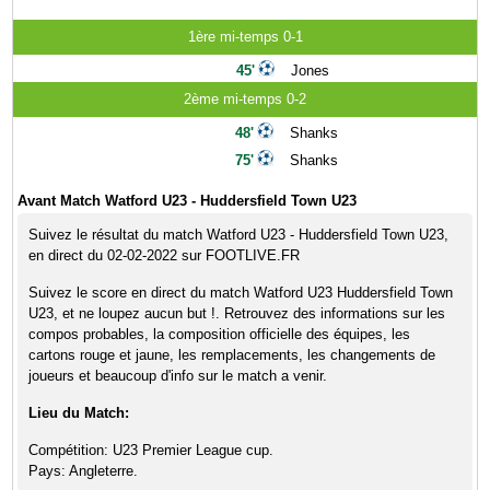
1ère mi-temps 0-1
45'
Jones
2ème mi-temps 0-2
48'
Shanks
75'
Shanks
Avant Match Watford U23 - Huddersfield Town U23
Suivez le résultat du match Watford U23 - Huddersfield Town U23,
en direct du 02-02-2022 sur FOOTLIVE.FR
Suivez le score en direct du match Watford U23 Huddersfield Town
U23, et ne loupez aucun but !. Retrouvez des informations sur les
compos probables, la composition officielle des équipes, les
cartons rouge et jaune, les remplacements, les changements de
joueurs et beaucoup d'info sur le match a venir.
Lieu du Match:
Compétition: U23 Premier League cup.
Pays: Angleterre.