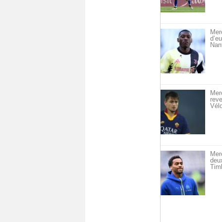
Merc
d’eu
Nan
Merc
reve
Vél
Mer
deu
Timb