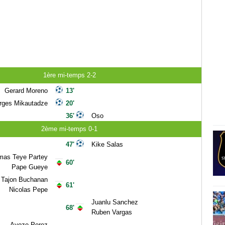
1ère mi-temps 2-2
Gerard Moreno
13'
rges Mikautadze
20'
36'
Oso
2ème mi-temps 0-1
47'
Kike Salas
mas Teye Partey
60'
Pape Gueye
Tajon Buchanan
61'
Nicolas Pepe
Juanlu Sanchez
68'
Ruben Vargas
Ayoze Perez