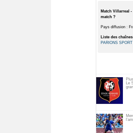
Match Villarreal -
match ?
Pays diffusion : F
Liste des chaînes
PARIONS SPORT
Plus
Le S
gran
Merc
l’am