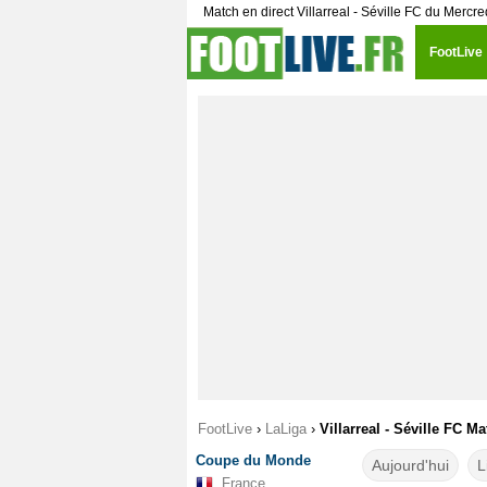
Match en direct Villarreal - Séville FC du Mercr
FootLive
FootLive
›
LaLiga
›
Villarreal - Séville FC M
Coupe du Monde
Aujourd'hui
L
France