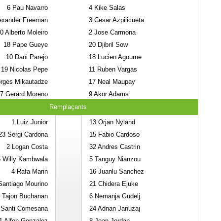
6
Pau Navarro
4
Kike Salas
exander Freeman
3
Cesar Azpilicueta
0
Alberto Moleiro
2
Jose Carmona
18
Pape Gueye
20
Djibril Sow
10
Dani Parejo
18
Lucien Agoume
19
Nicolas Pepe
11
Ruben Vargas
rges Mikautadze
17
Neal Maupay
7
Gerard Moreno
9
Akor Adams
Remplaçants
1
Luiz Junior
13
Orjan Nyland
23
Sergi Cardona
15
Fabio Cardoso
2
Logan Costa
32
Andres Castrin
5
Willy Kambwala
5
Tanguy Nianzou
4
Rafa Marin
16
Juanlu Sanchez
antiago Mourino
21
Chidera Ejuke
Tajon Buchanan
6
Nemanja Gudelj
Santi Comesana
24
Adnan Januzaj
1
Alfon Gonzalez
8
Joan Jordan