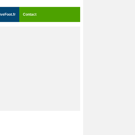
iveFoot.fr
Contact