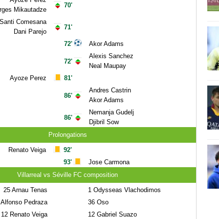
70'
rges Mikautadze
Santi Comesana
71'
Dani Parejo
72'
Akor Adams
Alexis Sanchez
72'
Neal Maupay
Ayoze Perez
81'
Andres Castrin
86'
Akor Adams
Nemanja Gudelj
86'
Djibril Sow
Prolongations
Renato Veiga
92'
93'
Jose Carmona
Villarreal vs Séville FC composition
25
Arnau Tenas
1
Odysseas Vlachodimos
Alfonso Pedraza
36
Oso
12
Renato Veiga
12
Gabriel Suazo