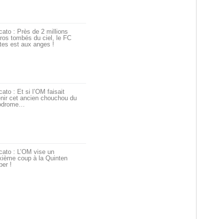
ato : Près de 2 millions
ros tombés du ciel, le FC
tes est aux anges !
ato : Et si l’OM faisait
nir cet ancien chouchou du
odrome…
cato : L’OM vise un
xième coup à la Quinten
er !