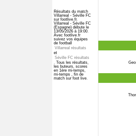
Résultats du match
Villarreal - Séville FC
sur footlive.fr.
Villarreal - Séville FC
(Espagne) débute le
13/05/2026 à 19:00.
Avec footlive.fr
suivez vos équipes
de football
Villarreal résultats
et
Séville FC résultats
. Tous les résultats,
Geo
les buteurs, scores
en 1ère mi-temps,
mi-temps , fin de
match sur foot live.
Tho