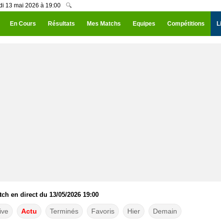
edi 13 mai 2026 à 19:00
🔍
En Cours
Résultats
Mes Matchs
Equipes
Compétitions
L
atch en direct du 13/05/2026 19:00
ive
Actu
Terminés
Favoris
Hier
Demain