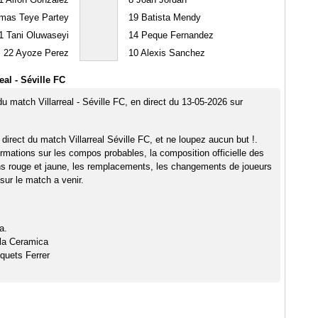
as Teye Partey
19
Batista Mendy
1
Tani Oluwaseyi
14
Peque Fernandez
22
Ayoze Perez
10
Alexis Sanchez
eal - Séville FC
du match Villarreal - Séville FC, en direct du 13-05-2026 sur
direct du match Villarreal Séville FC, et ne loupez aucun but !.
rmations sur les compos probables, la composition officielle des
ns rouge et jaune, les remplacements, les changements de joueurs
sur le match a venir.
a.
 la Ceramica
quets Ferrer