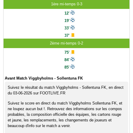
1ère mi-temps 0-3
12'
19'
33'
37'
2ème mi-temps 0-2
75'
84'
85'
Avant Match Viggbyholms - Sollentuna FK
Suivez le résultat du match Viggbyholms - Sollentuna FK, en direct
du 03-06-2026 sur FOOTLIVE.FR
Suivez le score en direct du match Viggbyholms Sollentuna FK, et
ne loupez aucun but !. Retrouvez des informations sur les compos
probables, la composition officielle des équipes, les cartons rouge
et jaune, les remplacements, les changements de joueurs et
beaucoup d'info sur le match a venir.