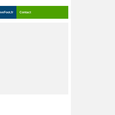
iveFoot.fr
Contact