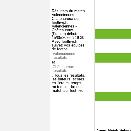
Résultats du match
Valenciennes -
Châteauroux sur
footlive.fr.
Valenciennes -
Châteauroux
(France) débute le
15/05/2026 à 19:30.
Avec footlive.fr
suivez vos équipes
de football
Valenciennes
résultats
et
Châteauroux
résultats
. Tous les résultats,
les buteurs, scores
en 1ère mi-temps,
mi-temps , fin de
match sur foot live.
Avant Match Valen