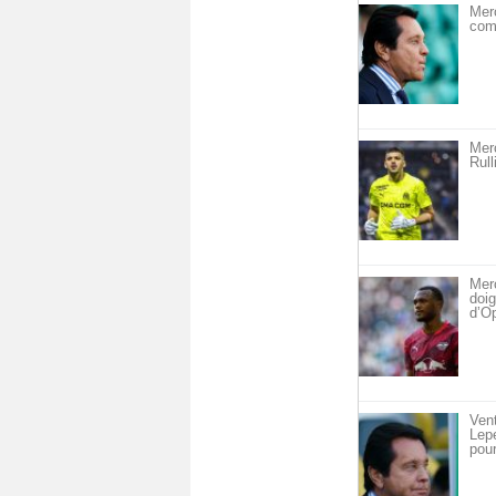
Merc
com
Merc
Rull
Merc
doig
d’O
Vent
Lepe
pour