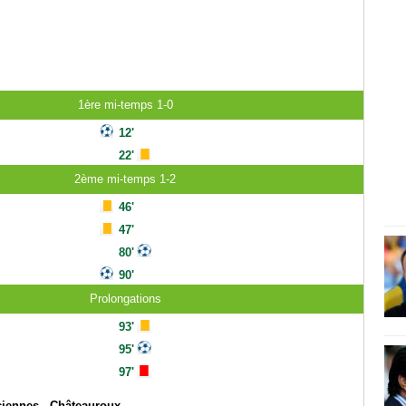
1ère mi-temps 1-0
12'
22'
2ème mi-temps 1-2
46'
47'
80'
90'
Prolongations
93'
95'
97'
ciennes - Châteauroux