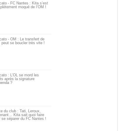
ato - FC Nantes : Kita s’est
plètement moqué de l’OM !
ato - OM : Le transfert de
i peut se boucler très vite !
ato : L’OL se mord les
ts après la signature
penda ?
e du club : Tati, Leroux,
nant… Kita sait quoi faire
 se séparer du FC Nantes !