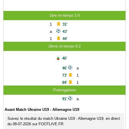
1ère mi-temps 1-0
1
31'
a
43'
1
44'
2ème mi-temps 0-2
46'
46'
a
73'
1
84'
1
Prolongations
91'
a
Avant Match Ukraine U19 - Allemagne U19
Suivez le résultat du match Ukraine U19 - Allemagne U19, en direct
du 08-07-2026 sur FOOTLIVE.FR