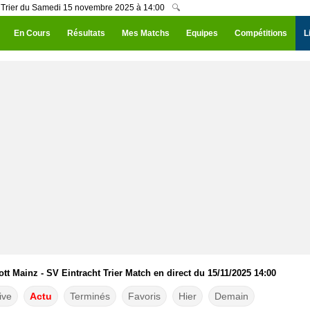
t Trier du Samedi 15 novembre 2025 à 14:00
🔍
En Cours
Résultats
Mes Matchs
Equipes
Compétitions
L
tt Mainz - SV Eintracht Trier Match en direct du 15/11/2025 14:00
ive
Actu
Terminés
Favoris
Hier
Demain