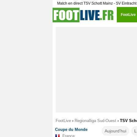
Match en direct TSV Schott Mainz - SV Eintrach
FootLive
FootLive
›
Regionalliga Sud-Ouest
›
TSV Scho
Coupe du Monde
Aujourd'hui
L
France