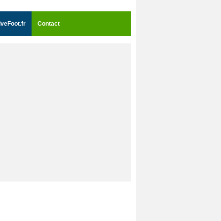
iveFoot.fr
Contact