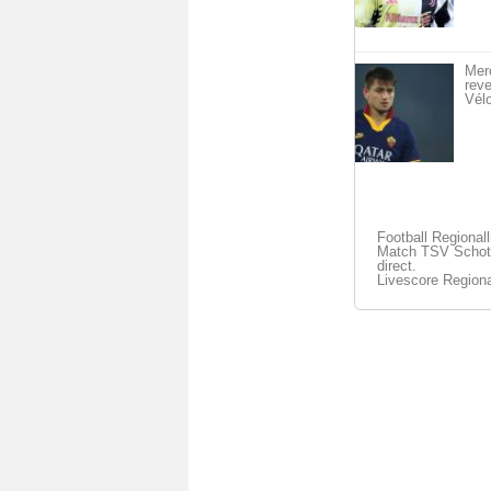
Merc
reve
Vél
Football Regional
Match TSV Schott 
direct.
Livescore Regiona