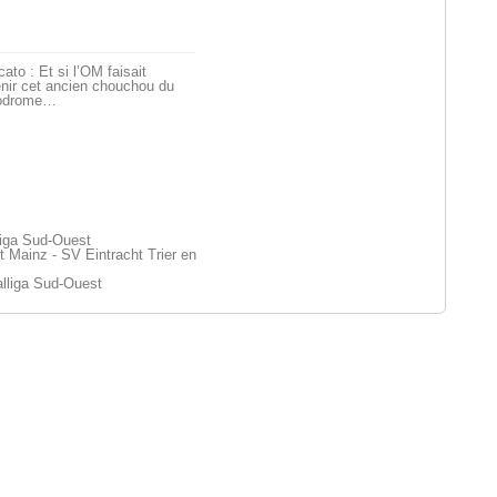
ato : Et si l’OM faisait
nir cet ancien chouchou du
odrome…
liga Sud-Ouest
Mainz - SV Eintracht Trier en
lliga Sud-Ouest