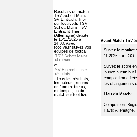
Résultats du match
TSV Schott Mainz -
SV Eintracht Trier
sur footlive.fr. TSV
Schott Mainz - SV
Eintracht Trier
(Allemagne) débute
le 15/11/2025 à
Avant Match TSV Sc
14:00. Avec
footlive.fr suivez vos
Suivez le résultat
équipes de football
11-2025 sur FOOT
TSV Schott Mainz
résultats
et
Suivez le score en
SV Eintracht Trier
loupez aucun but !
résultats
composition offici
. Tous les résultats,
les buteurs, scores
les changements de
en 1ère mi-temps,
mi-temps , fin de
Lieu du Match:
match sur foot live.
Compétition: Regio
Pays: Allemagne.