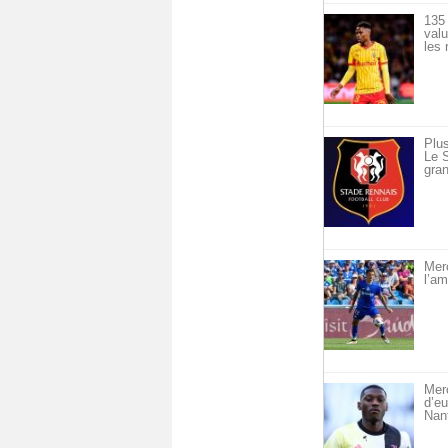
135 
val
les 
Plus
Le S
gran
Merc
l’am
Merc
d’eu
Nan